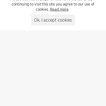
psr@cfmoller.com
continuing to visit this site you agree to our use of
cookies.
Read more
Media library
Ok, I accept cookies
Subscribe
Subscribe to our newsletter and get
the latest architecture news.
Subscribe