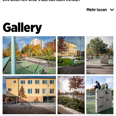
Der Schulhof und der Park werden ein klares
Mehr lesen
Gestaltungskonzept haben, das einladend und integrativ ist
und den Ort zu einem starken Identitätsumfeld in Edsberg
Gallery
macht. Der Schulhof und der Park werden Funktionen
haben, die sowohl während als auch nach der Schulzeit
genutzt werden können. Der Entwurf entstand unter
besonderer Berücksichtigung von Gleichstellungsaspekten
und schafft sowohl organisierte als auch informelle
Beschäftigungsmöglichkeiten. Mannschaftsspiele wie
Fußball und Basketball wurden um fantasievolle und
kreative Varianten ergänzt, die das Ausprobieren und
Spielen in kleineren Gruppen erleichtern. Es wurden auch
verschiedene Arten von Treffpunkten geschaffen: Lounges
als Ruhezonen und Bereiche für geselliges Beisammensein
und Treffen. Die Sonderschule hat einen eigenen
Außenbereich.
Die Eingänge vom Schulgelände zu den angrenzenden