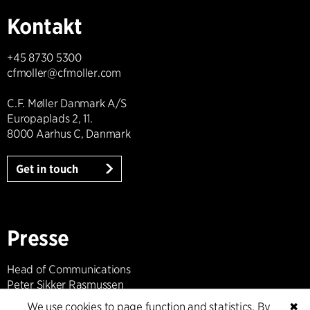
Kontakt
+45 8730 5300
cfmoller@cfmoller.com
C.F. Møller Danmark A/S
Europaplads 2, 11.
8000 Aarhus C, Danmark
Get in touch
Presse
Head of Communications
Peter Sikker Rasmussen
T +45 6193 6857
We use cookies to page function and statistics. By
✖