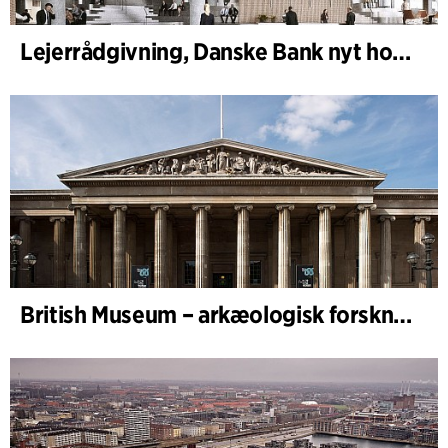
Lejerrådgivning, Danske Bank nyt hovedkontor
British Museum – arkæologisk forskningssamling – tilsynsførende arkitekt