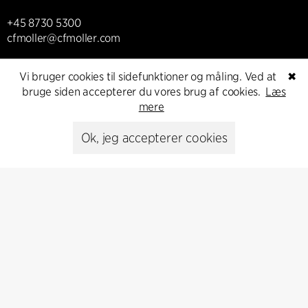
+45 8730 5300
cfmoller@cfmoller.com
C.F. Møller Danmark A/S
Vi bruger cookies til sidefunktioner og måling. Ved at
✖
Europaplads 2, 11.
bruge siden accepterer du vores brug af cookies.
Læs
8000 Aarhus C, Danmark
mere
Kontakt os
Ok, jeg accepterer cookies
Presse
Head of Communications
Peter Sikker Rasmussen
T +45 6193 6857
psr@cfmoller.com