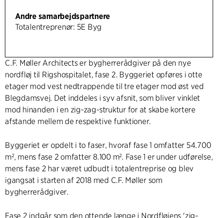
Andre samarbejdspartnere
Totalentreprenør: 5E Byg
C.F. Møller Architects er bygherrerådgiver på den nye
nordfløj til Rigshospitalet, fase 2. Byggeriet opføres i otte
etager mod vest nedtrappende til tre etager mod øst ved
Blegdamsvej. Det inddeles i syv afsnit, som bliver vinklet
mod hinanden i en zig-zag-struktur for at skabe kortere
afstande mellem de respektive funktioner.
Byggeriet er opdelt i to faser, hvoraf fase 1 omfatter 54.700
m², mens fase 2 omfatter 8.100 m². Fase 1 er under udførelse,
mens fase 2 har været udbudt i totalentreprise og blev
igangsat i starten af 2018 med C.F. Møller som
bygherrerådgiver.
Fase 2 indgår som den ottende længe i Nordfløjens 'zig-