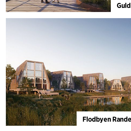
Guld
Flodbyen Rander