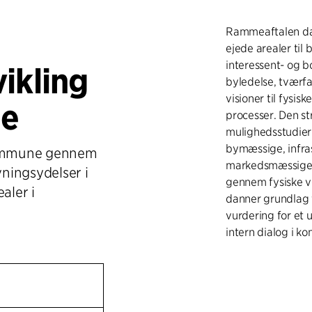
Rammeaftalen dæ
ejede arealer til
interessent- og b
ikling
byledelse, tværfa
visioner til fysis
ne
processer. Den s
mulighedsstudier
bymæssige, infra
 Kommune gennem
markedsmæssige 
ningsydelser i
gennem fysiske v
aler i
danner grundlag f
vurdering for et 
intern dialog i 
OPTIMERING AF
Udarbejdelsen af 
omdannelse af ej