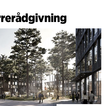
e byudviklingsprojekter i form af
 dialog- og procesfacilitering.
rerådgivning