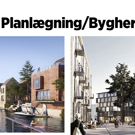
kommunens størst
udbudsrådgivning,
|
Planlægning
/
Bygher