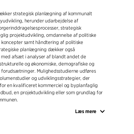
kker strategisk planlægning af kommunalt
 byudvikling, herunder udarbejdelse af
orgerinddragelsesprocesser, strategisk
glig projektudvikling, omdannelse af politiske
ke koncepter samt håndtering af politiske
trategiske planlægning dækker også
 med afsæt i analyser af blandt andet de
strukturelle og økonomiske, demografiske og
forudsætninger. Mulighedsstudierne udføres
olumenstudier og udviklingsstrategier, der
or en kvalificeret kommerciel og byplanfaglig
udbud, en projektudvikling eller som grundlag for
kommunen.
Læs mere
 DE BYMÆSSIGE KVALITETER
operationelle strategier for udvikling og
endomme, arealer og bydele er