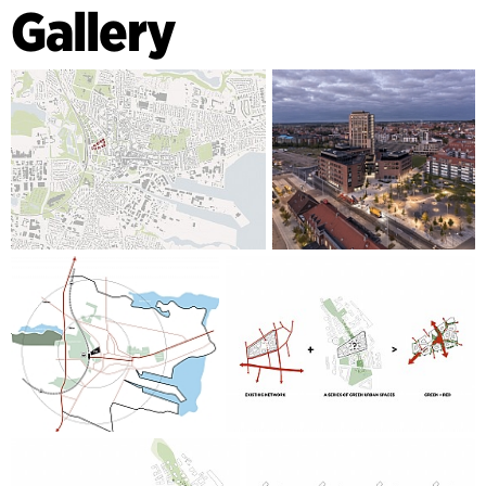
Gallery
Gewerbe und Unternehmertum sowie die Bürger der Stadt
durch drei Atriumgebäude und einen hohen Turm mit 16
Stockwerken, das Innovationshaus, die durch einen großen
gemeinsamen Atriumraum miteinander verbunden sind. 21
verschiedene Ausbildungen sind hier um akademische
Zentren und Gemeinschaftsbereiche wie öffentliches
Restaurant, Café, Bibliothek, „Dramatorium“ und ein
Auditorium angeordnet. Die gebäudeintegrierte Kunst
wurde in Zusammenarbeit zwischen dem Franzosen Daniel
Buren und C.F. Møller Architects geschaffen, und trägt zu
einzigartigen Erlebnissen für Nutzer und Besucher des Via
University College und des Campus Horsens im Allgemeinen
bei. Neben dem VIA University College wird der Campus
Horsens Funktionen wie die Sozial- und
Gesundheitshochschule beherbergen und insgesamt bis zu
8.000 Studierende aufnehmen.
Der Campus Horsens ist somit ein einzigartiger