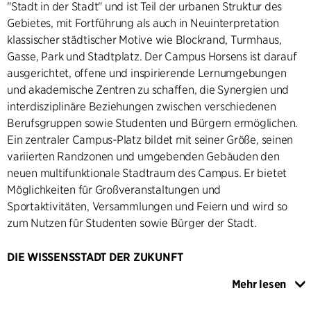
"Stadt in der Stadt" und ist Teil der urbanen Struktur des
Gebietes, mit Fortführung als auch in Neuinterpretation
klassischer städtischer Motive wie Blockrand, Turmhaus,
Gasse, Park und Stadtplatz. Der Campus Horsens ist darauf
ausgerichtet, offene und inspirierende Lernumgebungen
und akademische Zentren zu schaffen, die Synergien und
interdisziplinäre Beziehungen zwischen verschiedenen
Berufsgruppen sowie Studenten und Bürgern ermöglichen.
Ein zentraler Campus-Platz bildet mit seiner Größe, seinen
variierten Randzonen und umgebenden Gebäuden den
neuen multifunktionale Stadtraum des Campus. Er bietet
Möglichkeiten für Großveranstaltungen und
Sportaktivitäten, Versammlungen und Feiern und wird so
zum Nutzen für Studenten sowie Bürger der Stadt.
DIE WISSENSSTADT DER ZUKUNFT
Mittelpunkt des Campus Horsens ist das VIA University
Mehr lesen
College Horsens, das ebenfalls von C.F. Møller Architects
entworfen ist. Der Unterrichtskomplex vereint Bildung,