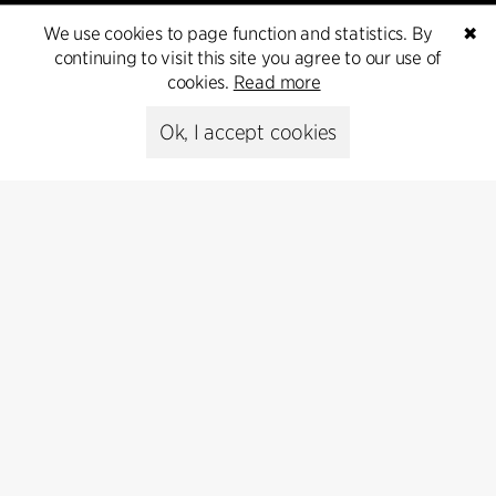
We use cookies to page function and statistics. By
✖
continuing to visit this site you agree to our use of
cookies.
Read more
Kontakt
Ok, I accept cookies
+45 8730 5300
cfmoller@cfmoller.com
C.F. Møller Danmark A/S
Europaplads 2, 11.
8000 Aarhus C, Danmark
Get in touch
Presse
Head of Communications