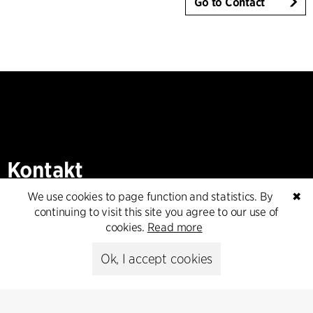
Go to Contact
Kontakt
We use cookies to page function and statistics. By
✖
+45 8730 5300
continuing to visit this site you agree to our use of
cfmoller@cfmoller.com
cookies.
Read more
C.F. Møller Danmark A/S
Ok, I accept cookies
Europaplads 2, 11.
8000 Aarhus C, Danmark