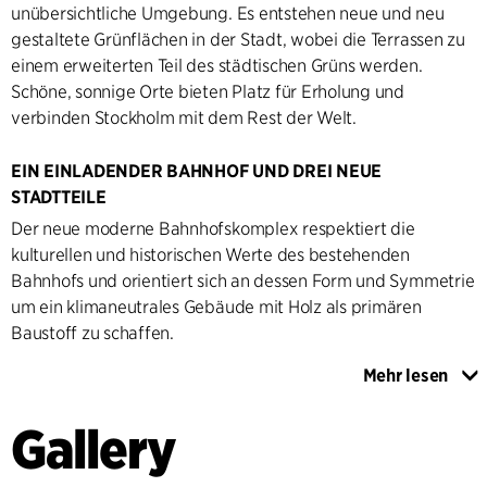
unübersichtliche Umgebung. Es entstehen neue und neu
gestaltete Grünflächen in der Stadt, wobei die Terrassen zu
einem erweiterten Teil des städtischen Grüns werden.
Schöne, sonnige Orte bieten Platz für Erholung und
verbinden Stockholm mit dem Rest der Welt.
EIN EINLADENDER BAHNHOF UND DREI NEUE
STADTTEILE
Der neue moderne Bahnhofskomplex respektiert die
kulturellen und historischen Werte des bestehenden
Bahnhofs und orientiert sich an dessen Form und Symmetrie
um ein klimaneutrales Gebäude mit Holz als primären
Baustoff zu schaffen.
Mehr lesen
Es werden drei neue Stadtviertel entstehen, zwischen
denen Straßen, Gassen und Plätze angelegt werden, die
Gallery
Themen aus Stockholm und den angrenzenden Schären
aufgreifen. Diese Plätze werden mit Grünflächen,