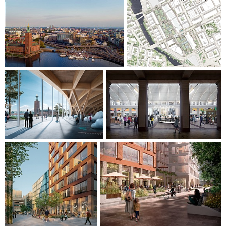
Wasserspielen und öffentlichen Räumen gefüllt und geben
diesem zentralen Bereich wieder ein pulsierendes
städtisches Leben. Die Gebäude, die sich an der Bahnlinie
und dem Klara-See orientieren, sind so platziert, dass sie
eine weite Sicht über das Gebiet ermöglichen. Sie sind
deutlich lesbar und fügen sich bescheiden in ihren
historischen Kontext ein. Die Putz- und Steinfassaden
nehmen die Farben der umliegenden Stadt auf.
EIN WEGWEISER IN DIE ZUKUNFT
Der neue Stadtteil Centralstaden zeichnet sich durch einen
Fokus auf Nachhaltigkeit und Klimawandel aus. Dies gilt
nicht nur für den verringerten CO²-Fußabdruck des neuen
Gebäudes bei Herstellung und dem Betrieb, sondern auch
für den kulturellen Aspekt. Die Struktur von Centralstaden
und seine geografische Lage bieten großes Potenzial für die
Ansiedlung von Unternehmen, Betrieben, Institutionen und
Menschen, die das gemeinsame Ziel verfolgen, eine bessere
Welt zu schaffen. An Schwedens größtem öffentlichen