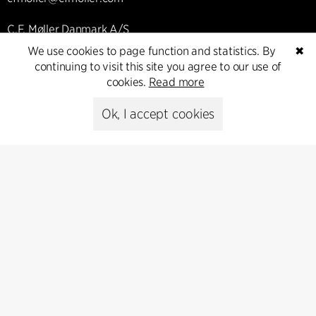
C.F. Møller Danmark A/S
Europaplads 2, 11.
We use cookies to page function and statistics. By
✖
8000 Aarhus C, Danmark
continuing to visit this site you agree to our use of
cookies.
Read more
Get in touch
Ok, I accept cookies
Presse
Head of Communications
Peter Sikker Rasmussen
T +45 6193 6857
psr@cfmoller.com
Media library