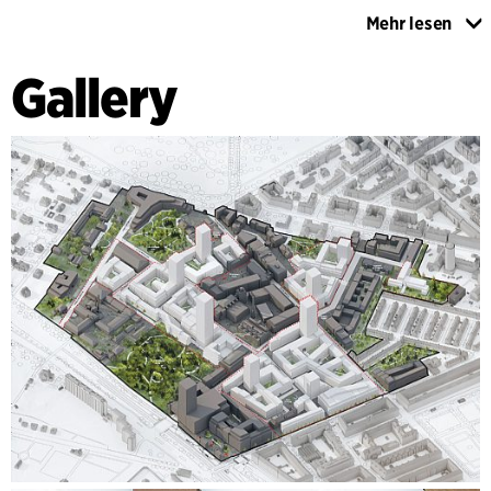
Mehr lesen
Darüber hinaus hat C.F. Møller an der Platzierung von acht
der geplanten Hochhäuser gearbeitet, basierend auf
Gallery
Visualisierungen aus dem umliegenden Stadtraum, und
gestalterische Leitlinien vorgeschlagen. Diese sorgen dafür,
dass die Hochhäuser als zusammengehörige Familie mit
jeweils individueller architektonischer Identität
wahrgenommen werden.
Im Rahmen der Bebauungsplanarbeit hat C.F. Møller
Volumenstudien und Analysen zu Geländeneigungen,
Tageslichtverhältnissen in den Wohnungen, Infrastruktur,
Verschattungsdiagrammen, Bepflanzung u. a. erstellt.
Zudem wurden Ideenkataloge erarbeitet, die als Grundlage
für die Festlegung von Gestaltungs- und
Platzierungsvorgaben für Erker, Balkone u. Ä. dienten.
Abschließend hat C.F. Møller einen Großteil der
Visualisierungen, Illustrationen und des zeichnerischen
Materials für den überarbeiteten Bebauungsplan erstellt.