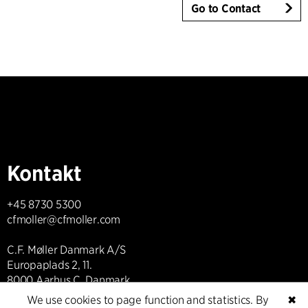
Go to Contact
Kontakt
+45 8730 5300
cfmoller@cfmoller.com
C.F. Møller Danmark A/S
Europaplads 2, 11.
8000 Aarhus C, Danmark
We use cookies to page function and statistics. By
✖