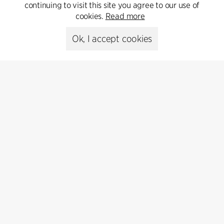
Get in touch
continuing to visit this site you agree to our use of
cookies.
Read more
Ok, I accept cookies
Presse
Head of Communications
Peter Sikker Rasmussen
T +45 6193 6857
psr@cfmoller.com
Media library
Subscribe
Subscribe to our newsletter and get
the latest architecture news.