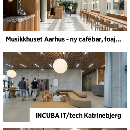
Musikkhuset Aarhus - ny cafébar, foajébar & garderobe
INCUBA IT/tech Katrinebjerg