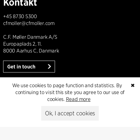
Kontakt
+45 8730 5300
cfmoller@cfmoller.com
C.F. Møller Danmark A/S
Europaplads 2, 11.
8000 Aarhus C, Danmark
Get in touch
We use cookies to page function and statistics. By
✖
continuing to visit this site you agree to our use of
Presse
cookies.
Read more
Head of Communications
Ok, I accept cookies
Peter Sikker Rasmussen
T +45 6193 6857
psr@cfmoller.com