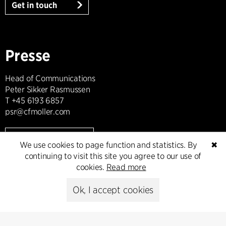
Get in touch
Presse
Head of Communications
Peter Sikker Rasmussen
T +45 6193 6857
psr@cfmoller.com
Media library
We use cookies to page function and statistics. By
✖
continuing to visit this site you agree to our use of
cookies.
Read more
Subscribe
Ok, I accept cookies
Subscribe to our newsletter and get
the latest architecture news.