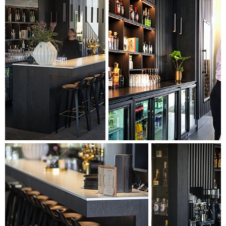
innbydende og solid. Alt teknisk utstyr, maskiner og LED-lys
er bygd inn og integrert i bardesignen, som kan sikres og
slås helt av utenfor åpningstiden.
Den nye baren er en utvidelse av Musikkhusets tilbud til
gjestene. Nå får de muligheten til å møtes på en helt ny
måte i intime og avslappende omgivelser, med god utsikt
over den store foajeen.