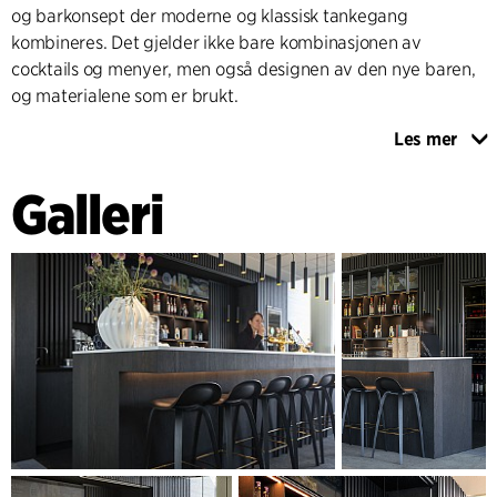
og barkonsept der moderne og klassisk tankegang
kombineres. Det gjelder ikke bare kombinasjonen av
cocktails og menyer, men også designen av den nye baren,
og materialene som er brukt.
Les mer
Materialer av god og holdbar kvalitet er tungt vektet i
utformingen av baren. Et design som bygger på det svart-
Galleri
hvite temaet, som gradvis har erstattet den originale
interiørdesignen og som sist ble brukt i etableringen av
billettsalg i 2016. Svartbeiset eikelister og finérplater er
brukt som gjennomgående element. Barens 5555 mm lange
og svevende serveringsdisk, som gjestene sitter og står ved,
er toppet med hvit kvartskompositt, inspirert av
foajeområdets hvite marmorgulv. Små innslag av messing
nyanserer uttrykket, og fungerer som stemningsskapende
referanse til det opprinnelige Musikkhuset.
Det er lagt vekt på at baren til enhver tid skal fremstå som