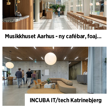
Musikkhuset Aarhus - ny cafébar, foajébar & garderobe
INCUBA IT/tech Katrinebjerg