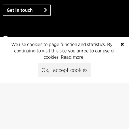
Get in touch
Presse
We use cookies to page function and statistics. By
✖
continuing to visit this site you agree to our use of
Head of Communications
cookies.
Read more
Peter Sikker Rasmussen
T +45 6193 6857
Ok, I accept cookies
psr@cfmoller.com
Media library
Subscribe
Subscribe to our newsletter and get