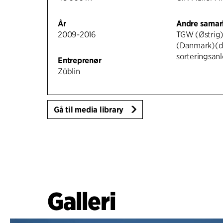
År
Andre samar
2009-2016
TGW (Østrig)
(Danmark)(d
sorteringsan
Entreprenør
Züblin
Gå til media library
Galleri