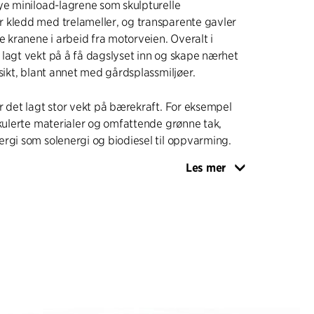
ye miniload-lagrene som skulpturelle
 kledd med trelameller, og transparente gavler
se kranene i arbeid fra motorveien. Overalt i
lagt vekt på å få dagslyset inn og skape nærhet
tsikt, blant annet med gårdsplassmiljøer.
r det lagt stor vekt på bærekraft. For eksempel
rkulerte materialer og omfattende grønne tak,
rgi som solenergi og biodiesel til oppvarming.
Les mer
eret, som totalt er på ca. 500 000 m², er
 naturområde med eikeskog, våtmarksområder og
som gir grobunn for et rikt dyre- og planteliv.