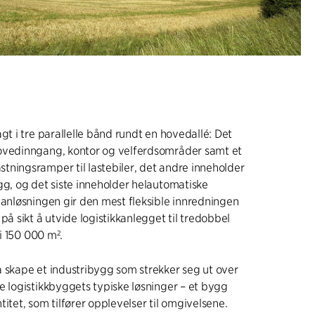
gt i tre parallelle bånd rundt en hovedallé: Det
ovedinngang, kontor og velferdsområder samt et
ningsramper til lastebiler, det andre inneholder
gg, og det siste inneholder helautomatiske
lanløsningen gir den mest fleksible innredningen
på sikt å utvide logistikkanlegget til tredobbel
si 150 000 m².
 skape et industribygg som strekker seg ut over
e logistikkbyggets typiske løsninger – et bygg
itet, som tilfører opplevelser til omgivelsene.