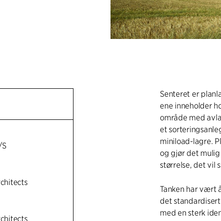
Senteret er planla
ene inneholder h
område med avlast
et sorteringsanle
miniload-lagre. P
/S
og gjør det mulig 
størrelse, det vil 
rchitects
Tanken har vært å
det standardisert
med en sterk ident
rchitects