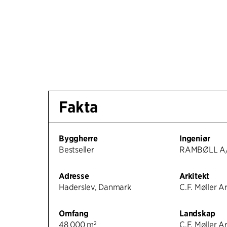
Fakta
Byggherre
Ingeniør
Bestseller
RAMBØLL A
Adresse
Arkitekt
Haderslev, Danmark
C.F. Møller A
Omfang
Landskap
48 000 m²
C.F. Møller A