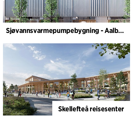
Sjøvannsvarmepumpebygning - Aalborg Forsyning
Skellefteå reisesenter