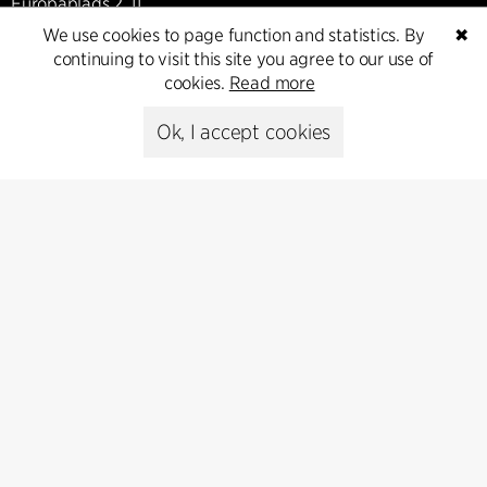
Europaplads 2, 11.
8000 Aarhus C, Danmark
We use cookies to page function and statistics. By
✖
continuing to visit this site you agree to our use of
Get in touch
cookies.
Read more
Ok, I accept cookies
Presse
Head of Communications
Peter Sikker Rasmussen
T +45 6193 6857
psr@cfmoller.com
Media library
Subscribe