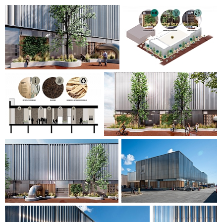
fasadesystemet fremmer biodiversiteten i området.
Prosjektets fokus på synlighet, innbydende rom og
strategisk plasserte sittegrupper bidrar til å formidle
budskapet om grønn overgang, fremme
samfunnsengasjement og kunnskapsdeling.
Det totale anlegget i bygningen består av tre 44 MW
varmepumpeenheter, som hver er verdens største type
basert på naturlige kjølemidler. Samlet huser bygningen en
av verdens største sjøvannsvarmepumper.