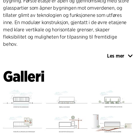
bygning. Første etasje er åpen og gjennomsiktig med store
glasspartier som åpner bygningen mot omverdenen, og
tillater glimt av teknologien og funksjonene som utføres
inne. En modulær konstruksjon, gjentatt i de øvre etasjene
med klare vertikale og horisontale grenser, skaper
fleksibilitet og muligheten for tilpasning til fremtidige
behov.
Les mer
En scenografisk belysningsplan fremhever fasadens
lagdeling om kvelden og skaper en innbydende atmosfære.
Galleri
MILJØVENNLIG
De klimavennlige egenskapene i prosjektets arkitektur
gjenspeiles i materialene, som er holdbare og resirkulerbare.
Saltvannsbestandige aluminiums paneler i bølgeform
skaper en dynamisk effekt inspirert av Limfjordens bølger. I
tillegg brukes tre paneler, som bidrar til en organisk og
sanselig opplevelse av bygningen, og forankrer den i det
grønne området. Insekthoteller i det modulære