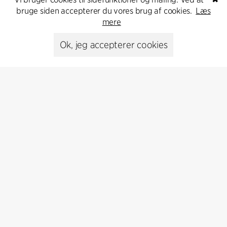
bruge siden accepterer du vores brug af cookies.
Læs
Kontakt os
mere
Ok, jeg accepterer cookies
Presse
Head of Communications
Peter Sikker Rasmussen
T +45 6193 6857
psr@cfmoller.com
Media library
Abonnér
Abonnér på vores nyhedsbrev og få de seneste