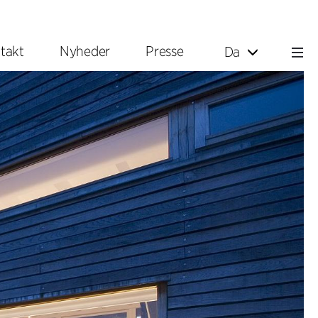
takt
Nyheder
Presse
Da