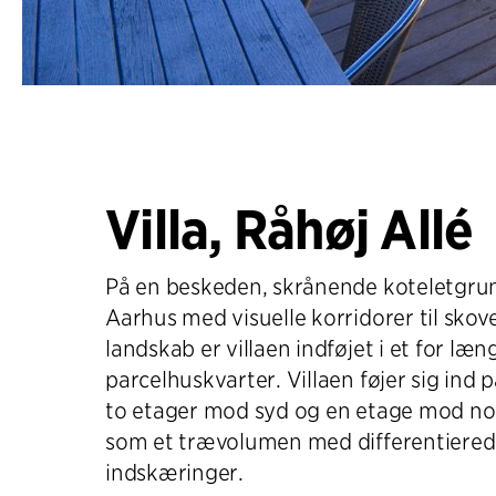
Villa, Råhøj Allé
På en beskeden, skrånende koteletgrund
Aarhus med visuelle korridorer til sko
landskab er villaen indføjet i et for læ
parcelhuskvarter. Villaen føjer sig in
to etager mod syd og en etage mod no
som et trævolumen med differentiered
indskæringer.