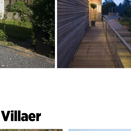
|
Villaer