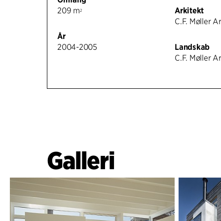
209 m
Arkitekt
2
C.F. Møller A
År
2004-2005
Landskab
C.F. Møller A
Galleri