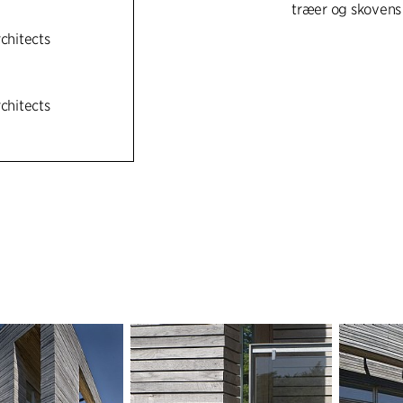
træer og skovens
rchitects
rchitects