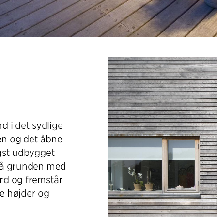
 i det sydlige
ven og det åbne
ngst udbygget
d på grunden med
rd og fremstår
e højder og