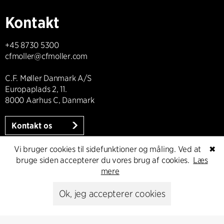
Kontakt
+45 8730 5300
cfmoller@cfmoller.com
C.F. Møller Danmark A/S
Europaplads 2, 11.
8000 Aarhus C, Danmark
Kontakt os
Vi bruger cookies til sidefunktioner og måling. Ved at
✖
bruge siden accepterer du vores brug af cookies.
Læs
Presse
mere
Ok, jeg accepterer cookies
Head of Communications
Peter Sikker Rasmussen
T +45 6193 6857