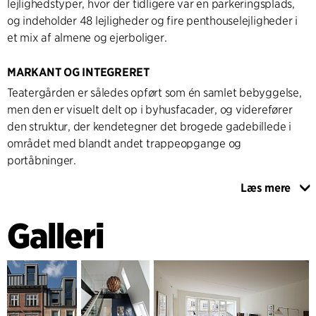
lejlighedstyper, hvor der tidligere var en parkeringsplads,
og indeholder 48 lejligheder og fire penthouselejligheder i
et mix af almene og ejerboliger.
MARKANT OG INTEGRERET
Teatergården er således opført som én samlet bebyggelse,
men den er visuelt delt op i byhusfacader, og viderefører
den struktur, der kendetegner det brogede gadebillede i
området med blandt andet trappeopgange og
portåbninger.
Læs mere
Teatergårdens arkitektoniske hovedgreb er en samlende
tagstuktur, som ”syr” Teatergården sammen med de
Galleri
omkringliggende bebyggelser og skaber en bygning, der
både passer ind i omgivelserne og fremstår som et nutidigt
og moderne bygningsværk. Det ses bl.a. i taglandskabes
form, som er en nyfortolkning af Boulevardens markante
høje mansardtage samt anvendelsen af tegl, der matcher
områdets øvre bebyggelser. Bygningens hjørne har et