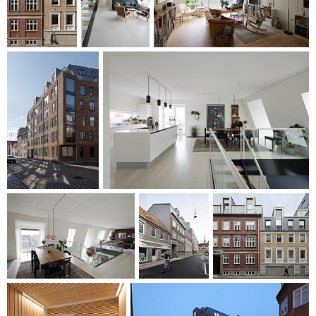
iøjnefaldende udseende igennem en markant udkraget
karnap, der orienterer sig mod Boulevarden, og danner
familieskab med de mange karnapper og
bygningsfremspring, man ser på Boulevardens huse.