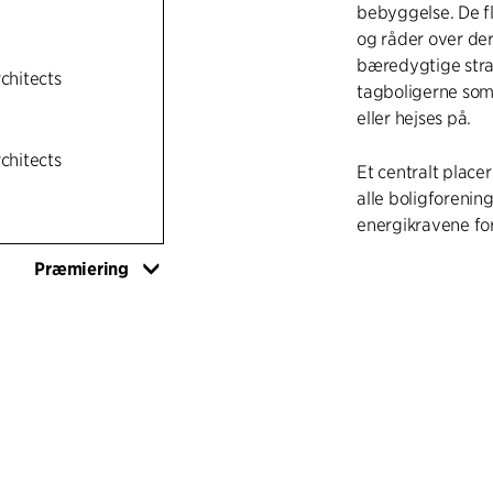
bebyggelse. De fl
og råder over de
bæredygtige stra
rchitects
tagboligerne som
eller hejses på.
rchitects
Et centralt place
alle boligforening
energikravene fo
Præmiering