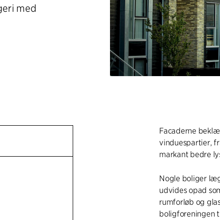
eri med
Facaderne beklæd
vinduespartier, f
markant bedre lys
Nogle boliger læg
udvides opad som
rumforløb og glas
boligforeningen t