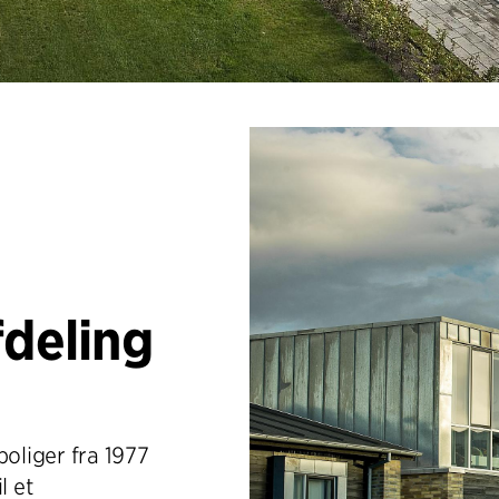
fdeling
oliger fra 1977
l et