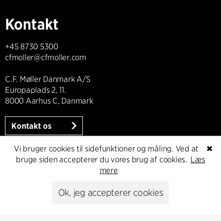
Kontakt
+45 8730 5300
cfmoller@cfmoller.com
C.F. Møller Danmark A/S
Europaplads 2, 11.
8000 Aarhus C, Danmark
Kontakt os
Vi bruger cookies til sidefunktioner og måling. Ved at
✖
bruge siden accepterer du vores brug af cookies.
Læs
mere
Presse
Ok, jeg accepterer cookies
Head of Communications
Peter Sikker Rasmussen
T +45 6193 6857