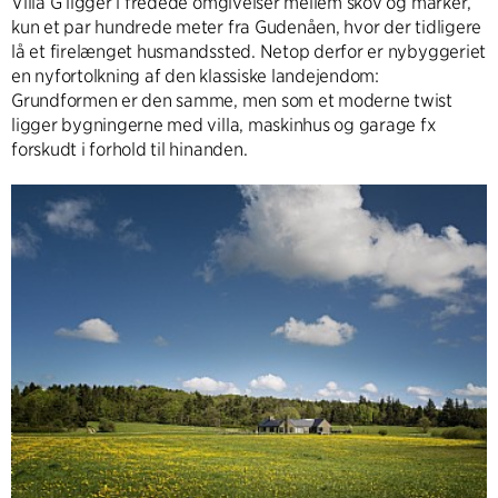
Villa G ligger i fredede omgivelser mellem skov og marker,
kun et par hundrede meter fra Gudenåen, hvor der tidligere
lå et firelænget husmandssted. Netop derfor er nybyggeriet
en nyfortolkning af den klassiske landejendom:
Grundformen er den samme, men som et moderne twist
ligger bygningerne med villa, maskinhus og garage fx
forskudt i forhold til hinanden.