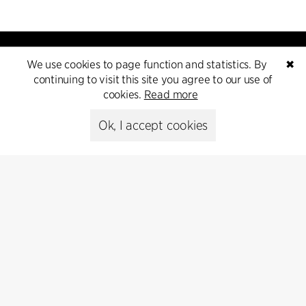
We use cookies to page function and statistics. By
✖
continuing to visit this site you agree to our use of
cookies.
Read more
Kontakt
Ok, I accept cookies
+45 8730 5300
cfmoller@cfmoller.com
C.F. Møller Danmark A/S
Europaplads 2, 11.
8000 Aarhus C, Danmark
Get in touch