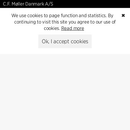
C.F. Møller Danmark A/S
Europaplads 2, 11.
We use cookies to page function and statistics. By
✖
8000 Aarhus C, Danmark
continuing to visit this site you agree to our use of
cookies.
Read more
Get in touch
Ok, I accept cookies
Presse
Head of Communications
Peter Sikker Rasmussen
T +45 6193 6857
psr@cfmoller.com
Media library