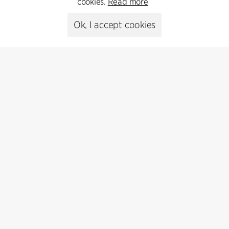
cookies.
Read more
+45 8730 5300
Ok, I accept cookies
cfmoller@cfmoller.com
C.F. Møller Danmark A/S
Europaplads 2, 11.
8000 Aarhus C, Danmark
Get in touch
Presse
Head of Communications
Peter Sikker Rasmussen
T +45 6193 6857
psr@cfmoller.com