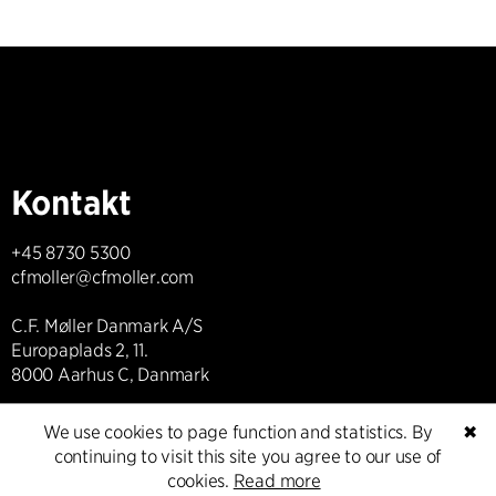
Kontakt
+45 8730 5300
cfmoller@cfmoller.com
C.F. Møller Danmark A/S
Europaplads 2, 11.
8000 Aarhus C, Danmark
Get in touch
We use cookies to page function and statistics. By
✖
continuing to visit this site you agree to our use of
cookies.
Read more