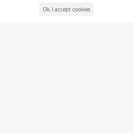
Ok, I accept cookies
Presse
Head of Communications
Peter Sikker Rasmussen
T +45 6193 6857
psr@cfmoller.com
Media library
Subscribe
Subscribe to our newsletter and get
the latest architecture news.
Subscribe