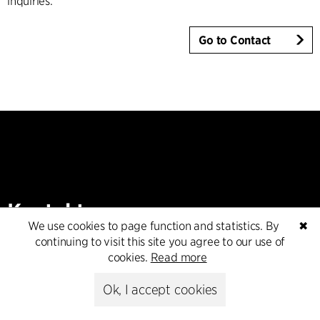
inquiries.
Go to Contact
Kontakt
We use cookies to page function and statistics. By
✖
continuing to visit this site you agree to our use of
+45 8730 5300
cookies.
Read more
cfmoller@cfmoller.com
Ok, I accept cookies
C.F. Møller Danmark A/S
Europaplads 2, 11.