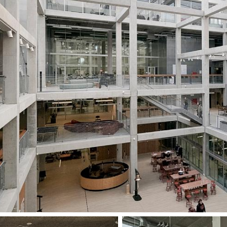
råa karaktär bala
vilka upplevs va
specialritade möb
till de stora, lju
och utvalda möbl
framstår som ärli
Färgskalan är ins
hänvisning till S
förbipasserande 
specialritad för 
en tydlig identite