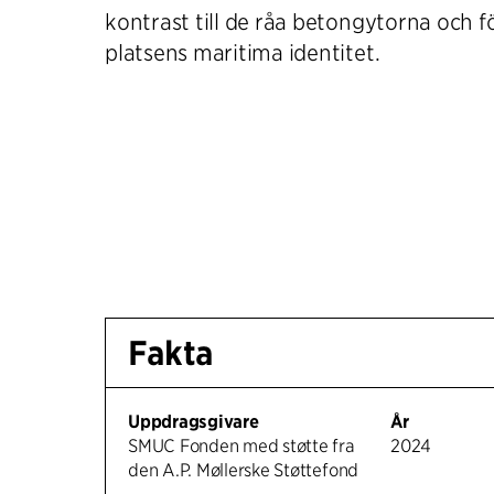
kontrast till de råa betongytorna och f
platsens maritima identitet.
Fakta
Uppdragsgivare
År
SMUC Fonden med støtte fra
2024
den A.P. Møllerske Støttefond