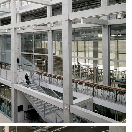
nseras av varma material som trä, läder och filt,
rma både för ögat och kroppen. De valda och
lerna är robusta och har tyngd, som en motvikt
sa och öppna rummen. Belysningen är industriell,
er har rundade och mjuka former. Alla ytor
ga och taktila för att vidareföra husets grundidé.
pirerad av naturen på södra Fyn, med särskild
IMAC:s nära kontakt med vattnet, himlen och de
fartygen. Merparten av inredningen är
nya SIMAC för att fullända byggnaden och skapa
t för platsen.