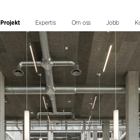
Projekt
Expertis
Om oss
Jobb
K