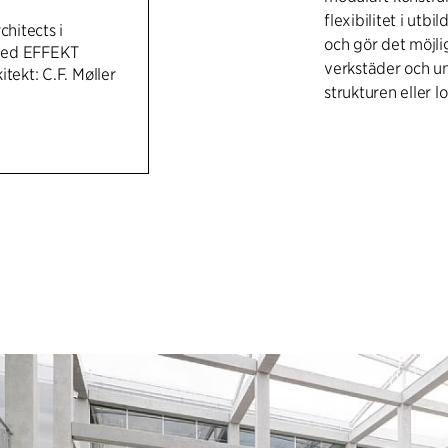
flexibilitet i utb
chitects i
och gör det möjli
med EFFEKT
verkstäder och u
itekt: C.F. Møller
strukturen eller lo
Interiören har ex
bottenvåningen oc
slitage. Innervä
delvis i glas för 
enkelt och ärligt
användning.
IDENTITETSSKA
Inredningen följe
Naturmaterial anv
naturliga materia
byggnaden. Inredn
kroppen – det man