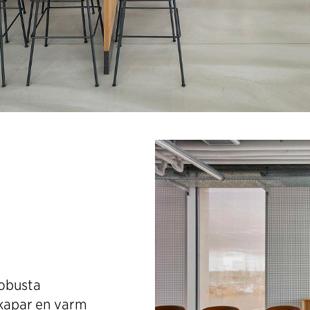
robusta
skapar en varm