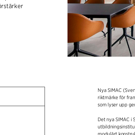
örstärker
Nya SIMAC (Svend
riktmärke för fra
som lyser upp ge
Det nya SIMAC i 
utbildningsinstit
modulärt konstr