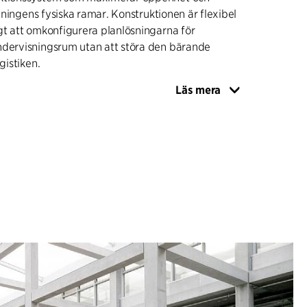
ildningens fysiska ramar. Konstruktionen är flexibel
gt att omkonfigurera planlösningarna för
ndervisningsrum utan att störa den bärande
gistiken.
Läs mera
ponerade råa betongytor, och golven, både i
h i verkstäderna, har robusta ytor som tål hårt
ggarna mellan atriet och undervisningsrummen är
att säkerställa insyn och dialog. Helhetsintrycket är
, med utgångspunkt i funktionalitet och
PANDE INREDNING
r samma tanke om robusthet och ärlighet.
änds i stor utsträckning och framstår i sin
litet. Möblerna har samma autenticitet som
ingsprojektet tillför det som är närmast
 sitter på, lutar sig mot och rör vid. Byggnadens