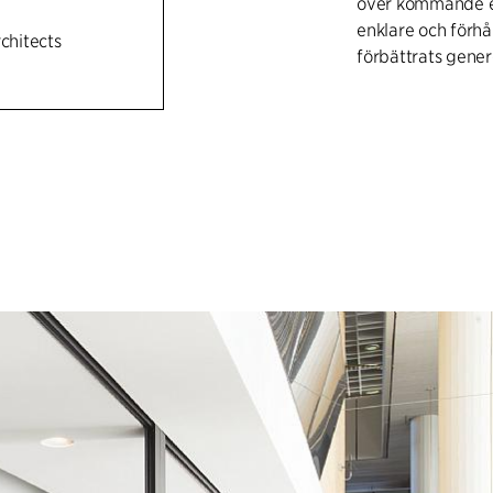
över kommande e
enklare och förhå
rchitects
förbättrats genere
Designen anknyter
tillbyggnaden fr
Biljettförsäljnin
och Internetbase
25 åren.”