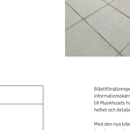
Biljettförsäljning
informationsskärm
till Musikhusets h
helhet och detalje
Med den nya bilje