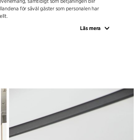
venemang, samtidigt som betjäningen blir
llandena för såväl gäster som personalen har
llt.
Läs mera
 till både det ursprungliga Musikhuset och
ån 2006, som bland annat rymmer konsertsalen.
gen är nu anpassad efter den moderna, digitala
rade verkligheten och är redo för de kommande