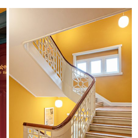
lt är nytt och energisnålt LED-ljus.