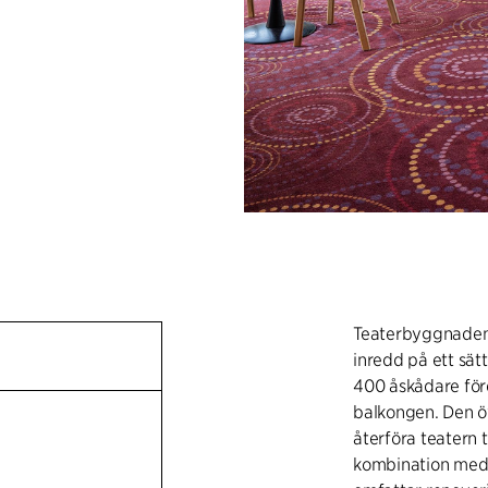
Teaterbyggnaden
inredd på ett sät
400 åskådare för
balkongen. Den öv
återföra teatern t
kombination med 