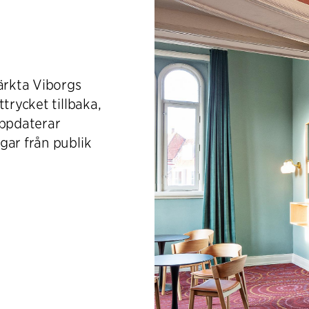
rkta Viborgs
trycket tillbaka,
uppdaterar
gar från publik