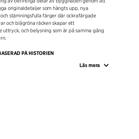
ing av befintliga delar av byggnaden genom att
gga originaldetaljer som hängts upp, nya
 och stämningsfulla färger där ockrafärgade
ar och blågröna räcken skapar ett
 uttryck, och belysning som är på samma gång
rn.
BASERAD PÅ HISTORIEN
mattor, belysning, möbler och nya inventarier
Läs mera
eglar har en samtida och modern look.
r utformningen av fasta möbler bygger på de
ljerna och materialen. I synnerhet har den
oden för snickeri använts som en inspirerande
rund för utformningen av till exempel en ny bar
 Samma stol i ek och läder används i hela
olika versioner och höjder för att passa till små
 och träbord av normal höjd. Som ett annat
 en kontrapunkt till teaterns nya och vackra
ndlingar har all belysning i publikutrymmena