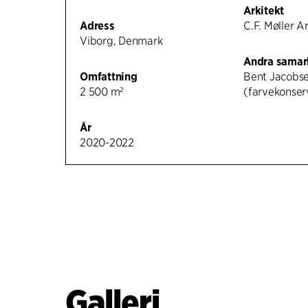
Arkitekt
Adress
C.F. Møller A
Viborg, Denmark
Andra samar
Omfattning
Bent Jacobs
2 500 m²
(farvekonser
År
2020-2022
Galleri