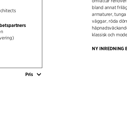
omfattar renover
bland annat frilä
rchitects
armaturer, tunga
väggar, röda dörr
betspartners
häpnadsväckande
en
klassisk och mode
vering)
NY INREDNING 
Ny inredning som 
som barer och sp
Inspirationen fö
Pris
ursprungliga deta
ursprungliga met
referensram och g
i ankomstområdet.
byggnaden, men i 
färgade sidobord
modernt skikt och
färger och ytbeha