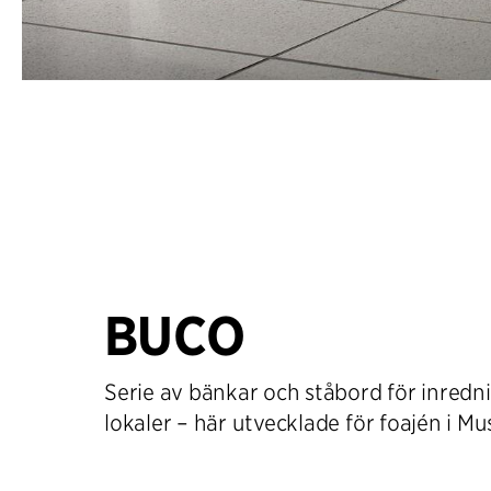
BUCO
Serie av bänkar och ståbord för inredn
lokaler – här utvecklade för foajén i M