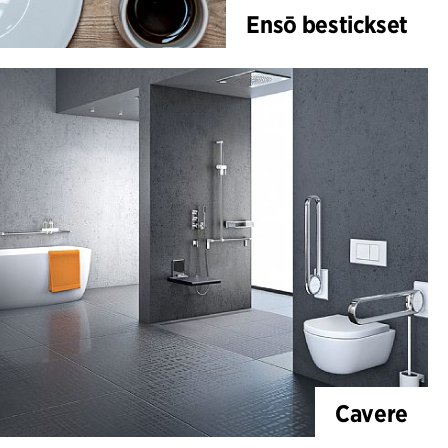
Ensō bestickset
Cavere