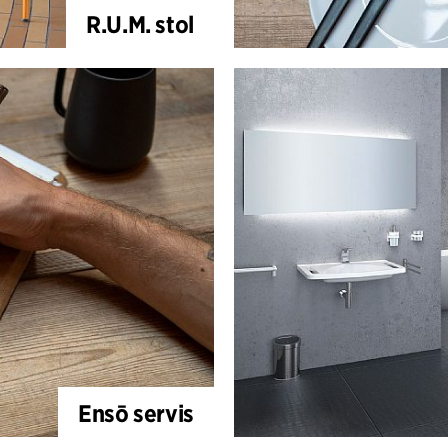
R.U.M. stol
Ensō servis