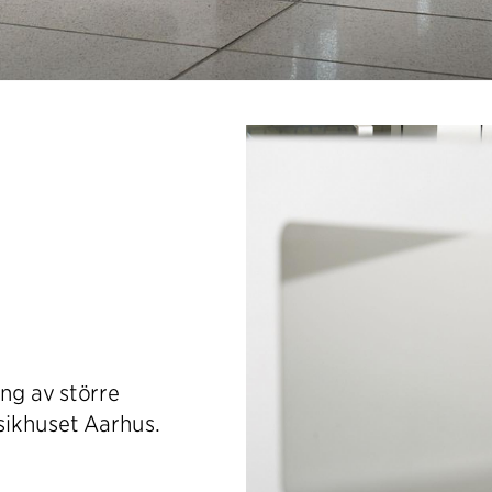
ing av större
usikhuset Aarhus.