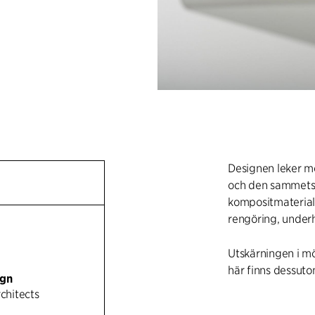
Designen leker m
och den sammetsle
kompositmateria
rengöring, underh
Utskärningen i mö
här finns dessuto
ign
rchitects