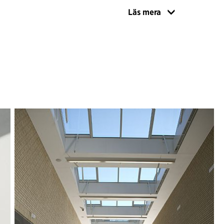
Läs mera
m.dk