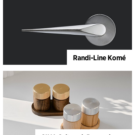
Randi-Line Komé