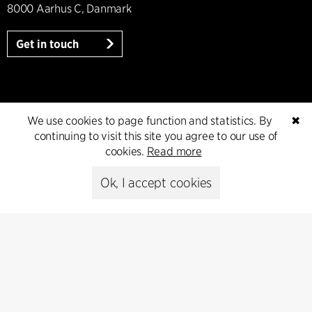
8000 Aarhus C, Danmark
Get in touch
Presse
We use cookies to page function and statistics. By
✖
continuing to visit this site you agree to our use of
Head of Communications
cookies.
Read more
Peter Sikker Rasmussen
T +45 6193 6857
Ok, I accept cookies
psr@cfmoller.com
Media library
Subscribe