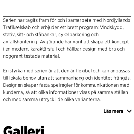
Serien har tagits fram för och i samarbete med Nordjyllands
Trafikselskab och erbjuder ett brett program: Vindskydd,
stativ, sitt- och ståbänkar, cykelparkering och
avfallshantering. Avgörande har varit att skapa ett koncept
i en modern, karaktärsfull och hållbar design med bra och
noggrant testade material.
En styrka med serien är att den är flexibel och kan anpassas
till lokala behov utan att sammanhang och identitet frångås.
Designen skapar fasta spelregler för kommunikationen med
kunderna, så att olika informationer visas på samma ställen
och med samma uttryck i de olika varianterna.
Läs mera
C.F. Møller Architects har agerat rådgivare åt Nordjyllands
Trafikselskab från början till slut: Från de inledande
Galleri
skisserna och brukarprocess till godkänt koncept,