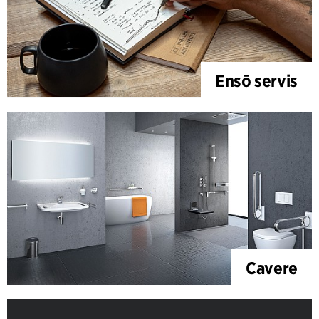
Ensō servis
Cavere