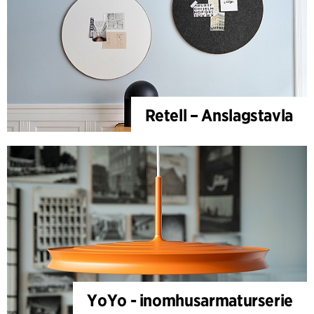
Retell – Anslagstavla
YoYo - inomhusarmaturserie