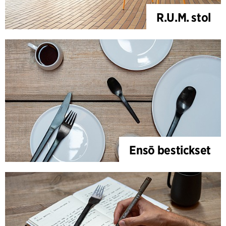
R.U.M. stol
Ensō bestickset