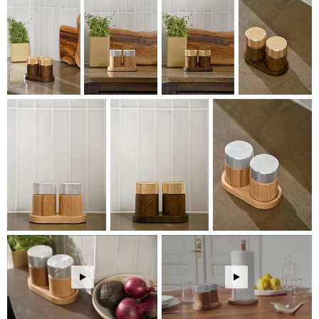
precision och sinnlig användning. De keramiska och
justerbara kvarnmekanismerna säkerställer hög
funktionalitet, medan den tillhörande brickan samlar setet
till en elegant och praktisk helhet. Även
hushållspappershållaren har utvecklats med stor omsorg om
proportioner och detaljer, inklusive en diskret integrerad
stoppfunktion som håller pappret på plats och möjliggör
användning med en hand.
SINA-serien finns i flera materialkombinationer med rökt
eller ljus ek kombinerad med mässing eller aluminium. De
robusta materialen och den enkla konstruktionen stödjer
produkternas hållbarhet och förmågan att bli bestående
inslag i vardagen.