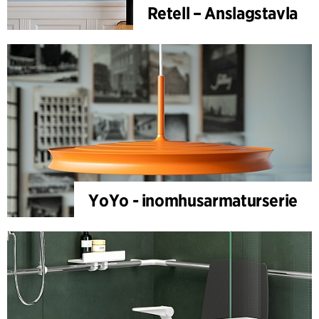
Retell – Anslagstavla
YoYo - inomhusarmaturserie