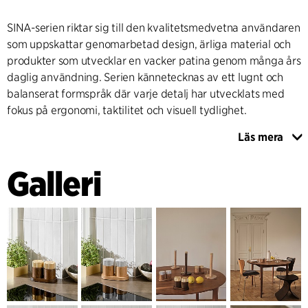
SINA-serien riktar sig till den kvalitetsmedvetna användaren
som uppskattar genomarbetad design, ärliga material och
produkter som utvecklar en vacker patina genom många års
daglig användning. Serien kännetecknas av ett lugnt och
balanserat formspråk där varje detalj har utvecklats med
fokus på ergonomi, taktilitet och visuell tydlighet.
Läs mera
Alla produkter är utförda i en kombination av massivt trä
och svarvad metall. De cylindriska träelementen kombineras
Galleri
med precisionsbearbetade metalldetaljer med
karakteristiska räfflade grepp som både tillför taktil kvalitet
och bidrar till produkternas funktion. Mötet mellan trä och
metall skapar en medveten kontrast mellan mjuka och
hårda material, hantverk och industri samt klassiska
referenser och ett samtida uttryck.
Salt- och pepparkvarnarna har utvecklats med fokus på