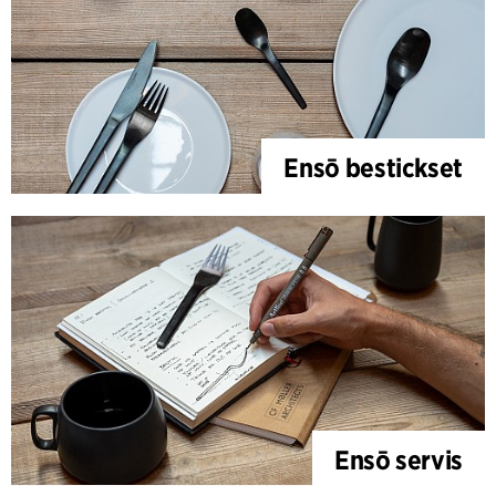
Ensō bestickset
Ensō servis