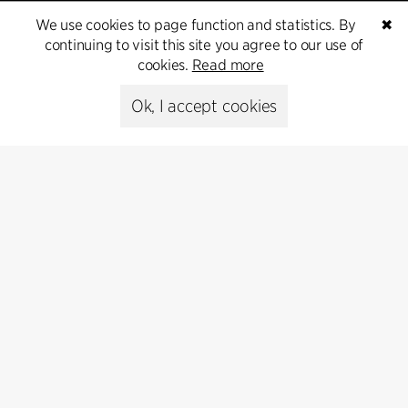
Peter Sikker Rasmussen
We use cookies to page function and statistics. By
✖
T +45 6193 6857
continuing to visit this site you agree to our use of
psr@cfmoller.com
cookies.
Read more
Media library
Ok, I accept cookies
Subscribe
Subscribe to our newsletter and get
the latest architecture news.
Subscribe