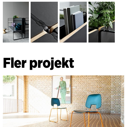
Kontoret är kunskapssamhällets verkstad, och verkstadens
krav på praktisk användarvänlighet har integrerats i
utformningen och uttrycket hos denna möbelserie, som är
både slitstark och raffinerad.
Fler projekt