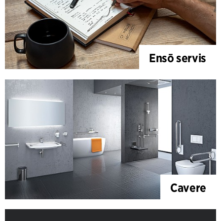
Ensō servis
Cavere