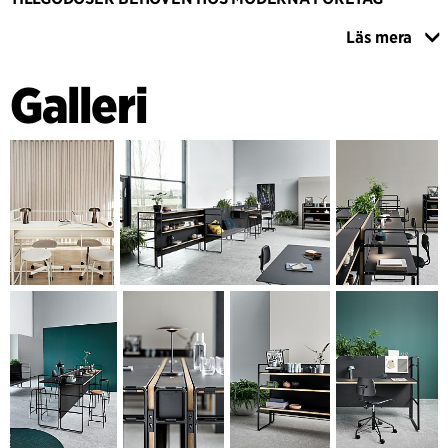
Serien har designats och utvecklats i samarbete med
Läs mera
Holmris. Den tillgodoser behovet av en ny typ av inventarier
som omfamnar företagens behov av smidiga
Galleri
anpassningsmöjligheter, och samtidigt ger stöd för den
trend inom kontorsdesign i vilken de klassiska arbetszonerna
i allt högre grad slås samman med sociala zoner och nya
slags arbetssätt.
OÄNDLIGA MÖJLIGHETER
Det grundläggande konceptet bakom Central Station är en
gjuten aluminiumgavel; skivor av kryssfaner med
linoleumytskikt och en bänk. Dessutom finns olika typer av
tillbehör. Konfigurationen kan ändras och utökas utan
begränsningar och tillsammans bilda ett rumsligt inre
landskap. De olika delarna i serien kan flyttas runt och
kombineras efter behov som lagring, ståskrivbord,
mötesbord, stoppade sittmöbler, tillfälliga arbetsplatser,
hotspots, skrivbord, pulpeter, fikarum, sittplatser med mera.