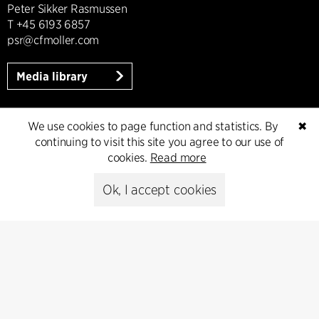
Peter Sikker Rasmussen
T +45 6193 6857
psr@cfmoller.com
Media library
We use cookies to page function and statistics. By
✖
Subscribe
continuing to visit this site you agree to our use of
cookies.
Read more
Subscribe to our newsletter and get
Ok, I accept cookies
the latest architecture news.
Subscribe