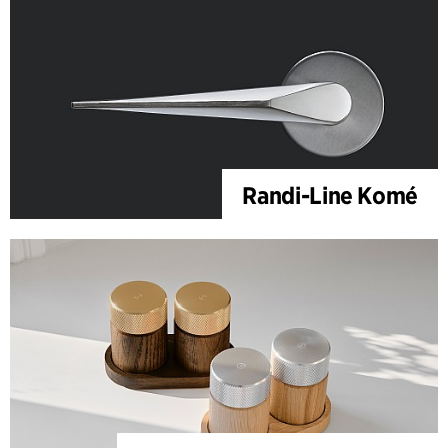
Randi-Line Komé