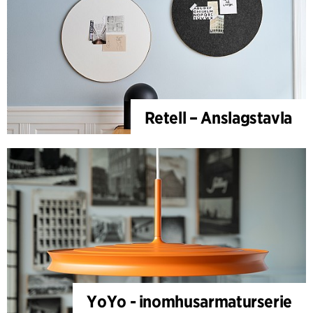
Retell – Anslagstavla
YoYo - inomhusarmaturserie