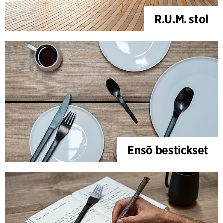
R.U.M. stol
Ensō bestickset