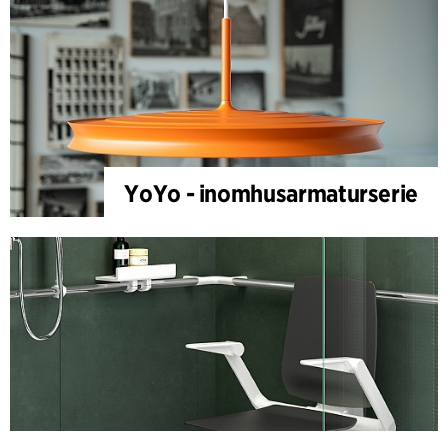
YoYo - inomhusarmaturserie