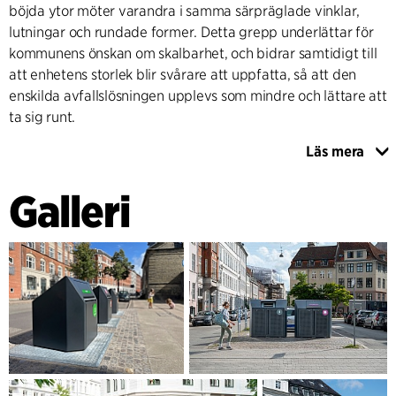
böjda ytor möter varandra i samma särpräglade vinklar,
lutningar och rundade former. Detta grepp underlättar för
kommunens önskan om skalbarhet, och bidrar samtidigt till
att enhetens storlek blir svårare att uppfatta, så att den
enskilda avfallslösningen upplevs som mindre och lättare att
ta sig runt.
Läs mera
SYNLIGHET OCH ANPASSNINGSBARHET
De enskilda källsorteringslösningarna fungerar på samma
Galleri
sätt oavsett vilken typ det gäller. Inkastet sitter alltid dolt
bakom en lucka som används och ser likadant ut på alla
enheter. Det är alltså inte inkastets form utan den grafiska
bearbetningen av fronten som klart och entydigt visar
användaren vad anläggningen är till för och hur den ska
användas. Detta bidrar till att säkerställa den önskade
visuella balansen mellan synlighet och integration i
stadsrummet. Luckan öppnas uppåt och är självstängande.
Detta minskar risken för bland annat vatteninträngning,