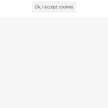
Ok, I accept cookies
Kontakt
+45 8730 5300
cfmoller@cfmoller.com
C.F. Møller Danmark A/S
Europaplads 2, 11.
8000 Aarhus C, Danmark
Get in touch