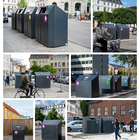
lukter och nyårsraketer, som är en typ av problem som ofta
förknippas med stadens avfallslösningar.
Källsorteringspunkterna är utformade baserat på en färdig
form och ett uttryck som är helt unikt. På så vis
transformeras sorteringspunkterna från att vara
övervägande tekniska lösningar till att bli skulpturala
föremål som både berikar stadsbilden och ger en välbekant
och trygg känsla. Konceptet förstärker Köpenhamns
egenart och blir en designupplevelse för stadens
medborgare och användare.