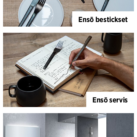
Ensō bestickset
Ensō servis