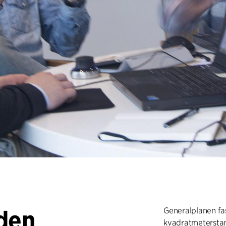
 den
Generalplanen fas
kvadratmeterstan