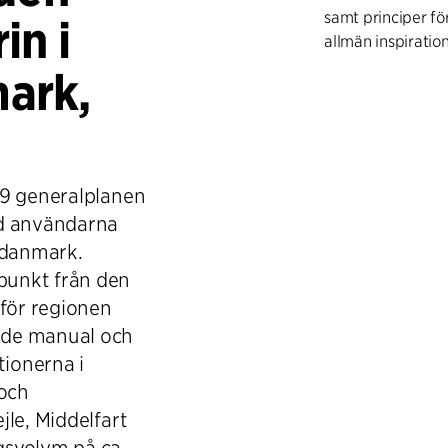
samt principer f
in i
allmän inspirati
ark,
I generalplanen 
framtida patientf
ungdomspsykiatri
gerontopsykiatri
fungerande psyki
09 generalplanen
och arealbehov in
ed användarna
slutenvården. I 
ddanmark.
diskussioner med
punkt från den
krav på inredning 
 för regionen
för hur avskärma
i flexibel storlek.
nde manual och
tionerna i
och
jle, Middelfart
gsvolym på ca.