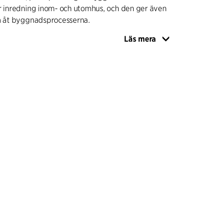
ör inredning inom- och utomhus, och den ger även
on åt byggnadsprocesserna.
Läs mera
har man arbetat med analyser av ”det goda
örloppet” för patienter inom barn- och
n samt vuxenpsykiatrin, inklusive
n. Man har även arbetat med standarder för väl
atribyggnationer och krav vad gäller funktioner
om både lokalpsykiatrin och den psykiatriska
samband med detta har man haft ingående
 användarna (de anställa inom psykiatrin) om
av slutna psykiatrikliniker, häribland ett koncept
de sektioner av patientavdelningar kan utformas