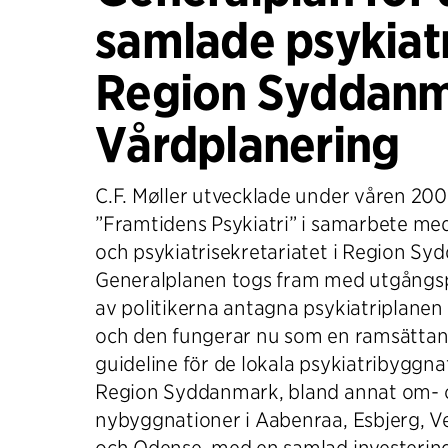
samlade psykiatr
Region Syddanm
Vårdplanering
C.F. Møller utvecklade under våren 20
”Framtidens Psykiatri” i samarbete m
och psykiatrisekretariatet i Region Sy
Generalplanen togs fram med utgångs
av politikerna antagna psykiatriplanen
och den fungerar nu som en ramsätta
guideline för de lokala psykiatribyggna
Region Syddanmark, bland annat om- 
nybyggnationer i Aabenraa, Esbjerg, Ve
och Odense, med en samlad investerin