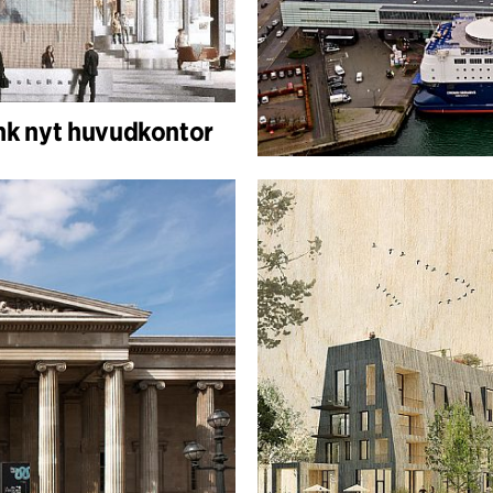
nk nyt huvudkontor