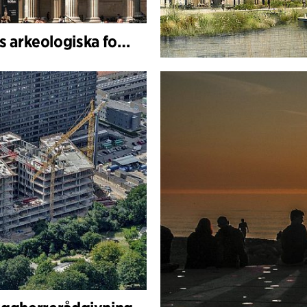
Övervakande arkitekt för British Museums arkeologiska forskningssamling