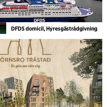
DFDS domicil, Hyresgästrådgivning