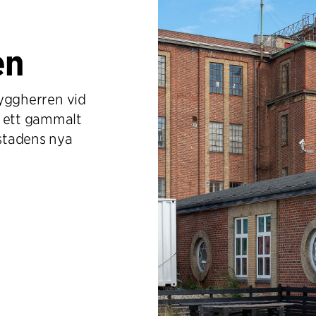
en
 byggherren vid
r ett gammalt
 stadens nya