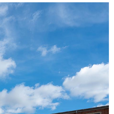
vande roll har därmed bidragit till att
gen Artcenter Spritten kommer att förverkliga
 skapa en ny och unik konstupplevelse genom att
a spritfabriken på ett sådant sätt att dess
lutna skapar konkreta ramar för framtidens