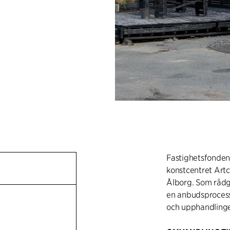
Fastighetsfonden
konstcentret Artc
Ålborg. Som rådgi
en anbudsprocess
och upphandlingen