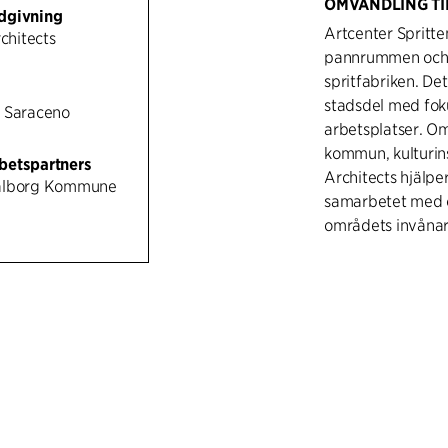
OMVANDLING TI
dgivning
Artcenter Spritte
rchitects
pannrummen och v
spritfabriken. Det
stadsdel med fok
 Saraceno
arbetsplatser. O
kommun, kulturins
betspartners
Architects hjälpe
alborg Kommune
samarbetet med om
områdets invånar
Ambitionen är att 
utvecklas, inte ba
handlar bland an
utställningsutrym
installationskonst
har C.F. Møller A
kulturmärkta bygg
är anpassade för 