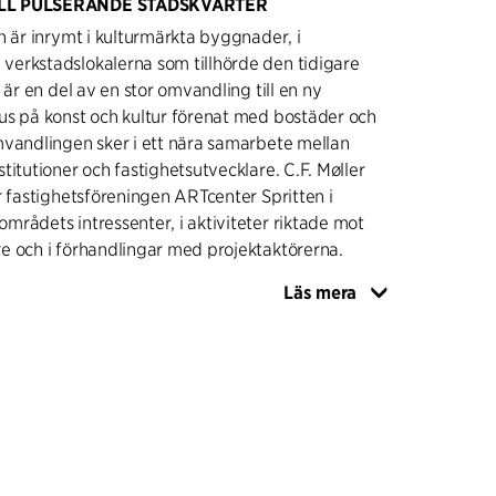
LL PULSERANDE STADSKVARTER
n är inrymt i kulturmärkta byggnader, i
erkstadslokalerna som tillhörde den tidigare
 är en del av en stor omvandling till en ny
us på konst och kultur förenat med bostäder och
mvandlingen sker i ett nära samarbete mellan
titutioner och fastighetsutvecklare. C.F. Møller
r fastighetsföreningen ARTcenter Spritten i
rådets intressenter, i aktiviteter riktade mot
e och i förhandlingar med projektaktörerna.
Läs mera
Artcenter ska bidra till att nytt kulturarv
ra att det befintliga kulturarvet bevaras. Det
nat om att erbjuda ”råa” och okonventionella
men där nationell och internationell
 på hög nivå kan visas upp. Som ett led i detta
rchitects genomfört studier av de gamla
naderna, för att bland annat säkerställa att de
ett nytt konstverk som kallas Cloud City av