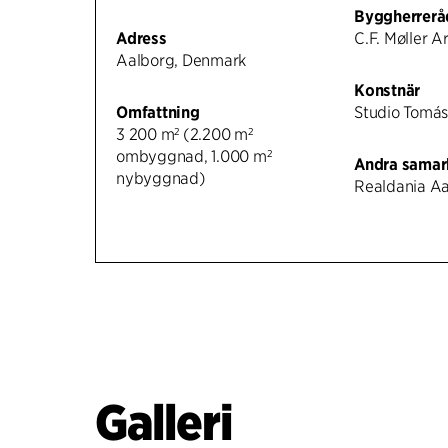
Byggherrerå
Adress
C.F. Møller A
Aalborg, Denmark
Konstnär
Omfattning
Studio Tomás
3 200 m² (2.200 m²
ombyggnad, 1.000 m²
Andra samar
nybyggnad)
Realdania A
Galleri