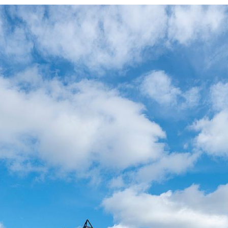
Tomás Saraceno.
C.F. Møllers rådgi
fastighetsförenin
sin vision om att
omvandla den gaml
industriella förf
kulturliv i Ålborg.