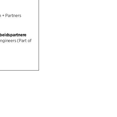
prosjektansvarlig
designteamet.
 + Partners
Vi gir kunden eks
strenge kravene 
beidspartnere
Vi tilfører verdi 
gineers (Part of
fra kulturelle by
kunnskap om bygg
komplekse bygni
Prosjektet gjenno
rammeavtale med 