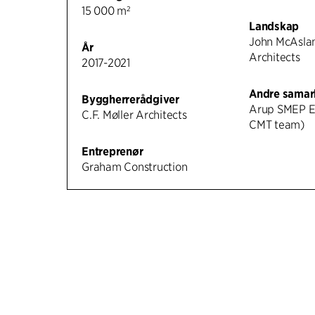
15 000 m²
Landskap
John McAslan
År
Architects
2017-2021
Andre samar
Byggherrerådgiver
Arup SMEP En
C.F. Møller Architects
CMT team)
Entreprenør
Graham Construction