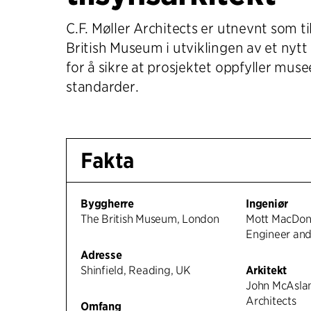
C.F. Møller Architects er utnevnt som ti
British Museum i utviklingen av et nytt
for å sikre at prosjektet oppfyller mus
standarder.
Fakta
Byggherre
Ingeniør
The British Museum, London
Mott MacDona
Engineer an
Adresse
Shinfield, Reading, UK
Arkitekt
John McAslan
Architects
Omfang