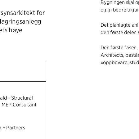
Bygningen skal op
og gi bedre tilg
lsynsarkitekt for
 lagringsanlegg
Det planlagte anl
eets høye
den første delen st
Den første fasen,
Architects, bestå
«oppbevare, stud
C.F. Møller Archit
kundens tilsynst
konstruksjonsinge
ld - Structural
elektroingeniører
d MEP Consultant
SIKKERHET FOR
C.F. Møller Archi
 + Partners
designteam. Vi s