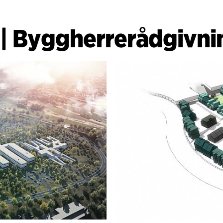
|
Byggherrerådgivni