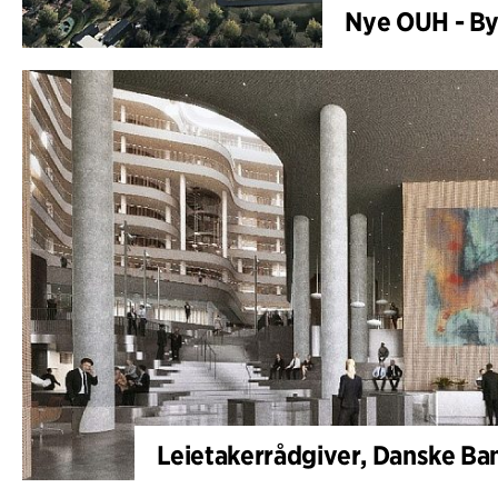
Nye OUH - By
Leietakerrådgiver, Danske Ba