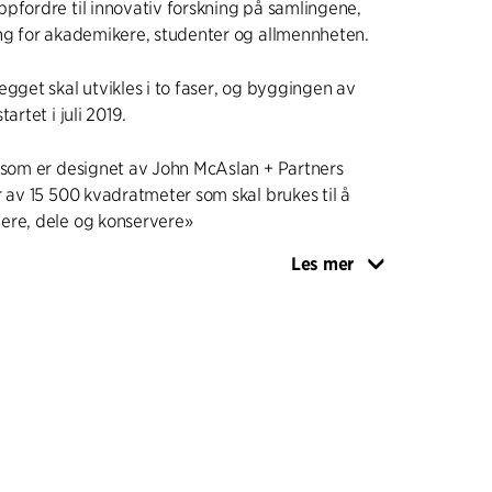
pfordre til innovativ forskning på samlingene,
ang for akademikere, studenter og allmennheten.
egget skal utvikles i to faser, og byggingen av
artet i juli 2019.
 som er designet av John McAslan + Partners
r av 15 500 kvadratmeter som skal brukes til å
ere, dele og konservere»
Les mer
ects er valgt som tilsynsarkitekt som en del av
eam. Teamet består også av
niører, sivilingeniører, maskiningeniører,
 og kontraktadministrator.
 KUNDEN
tects er et ledd mellom kunden og entreprenørens
amarbeider tett med British Museum og