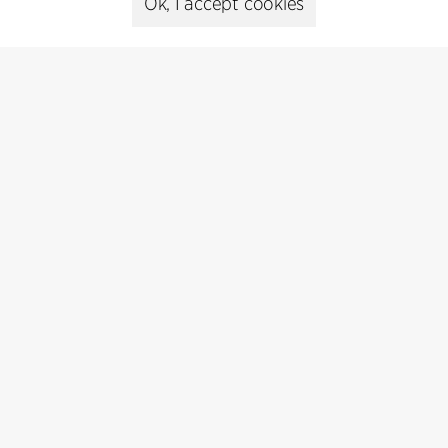
Ok, I accept cookies
Cookie policy
Data ethics policy
Privacy policy
Whistleblower