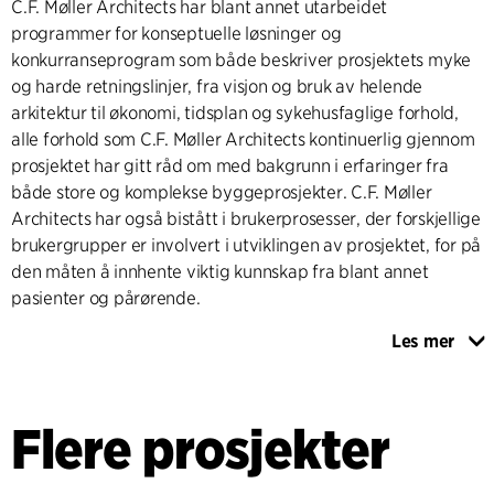
C.F. Møller Architects har blant annet utarbeidet
programmer for konseptuelle løsninger og
konkurranseprogram som både beskriver prosjektets myke
og harde retningslinjer, fra visjon og bruk av helende
arkitektur til økonomi, tidsplan og sykehusfaglige forhold,
alle forhold som C.F. Møller Architects kontinuerlig gjennom
prosjektet har gitt råd om med bakgrunn i erfaringer fra
både store og komplekse byggeprosjekter. C.F. Møller
Architects har også bistått i brukerprosesser, der forskjellige
brukergrupper er involvert i utviklingen av prosjektet, for på
den måten å innhente viktig kunnskap fra blant annet
pasienter og pårørende.
Les mer
I 2017 ble prosjektets anbudsform endret fra totalrådgivning
til totalentreprise. C.F. Møller er fortsatt byggherrerådgiver
etter at prosjektet ble endret til totalentreprise.
Flere prosjekter