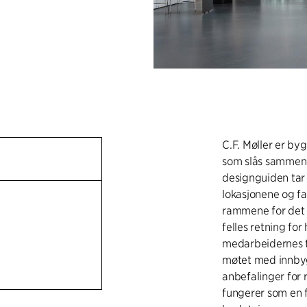
C.F. Møller er by
som slås sammen 
designguiden tar
lokasjonene og fa
rammene for det 
felles retning fo
medarbeidernes t
møtet med innbyg
anbefalinger for 
fungerer som en 