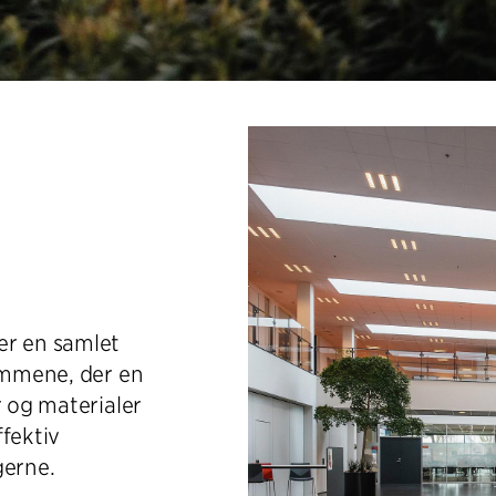
er en samlet
rammene, der en
r og materialer
fektiv
erne.