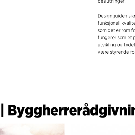
beslutninger.
Designguiden sik
funksjonell kvalit
som det er rom fo
fungerer som et p
utvikling og tyde
være styrende for
|
Byggherrerådgivni