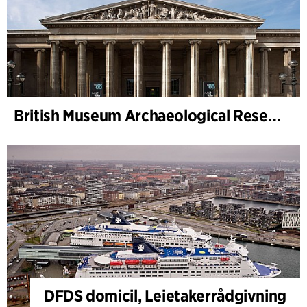
British Museum Archaeological Research Collection – tilsynsarkitekt
DFDS domicil, Leietakerrådgivning