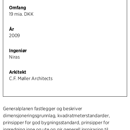
Omfang
19 mia. DKK
År
2009
Ingeniør
Niras
Arkitekt
C.F. Møller Architects
Generalplanen fastlegger og beskriver
dimensjoneringsgrunnlag, kvadratmeterstandarder,
prinsipper for god bygningsstandard, prinsipper for
innredning inne og ute og gir generell inspirasjon til