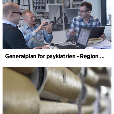
Generalplan for psykiatrien - Region Syddanmark, helseplanlegging