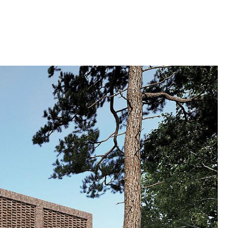
torlokaler og konferanserom.
EGRERT I LANDSKAPET
om røde og brune nyanser i tegl og fliser,
sspartier, skapes det variasjon i fasadene. En
 i teglfasadene skaper rytme og sammenheng
 Arkitekturen og den dempede fargeskalaen
or at bygningene er en naturlig del av det
et. Planmessig betyr dette at noen bygninger får
som ligger under bakkenivå i den ene enden av
den samme etasjen fremstår som en førsteetasje
n av bygningen.
l forsøkshallene sikrer optimale dagslysforhold,
renget og aktiviteten fra gårdsplassen. Et
les Expo-landskapet er konstruert som et grønt
ningene. Expo-landskapet er tegnet til
stillingsområde i både fag- og