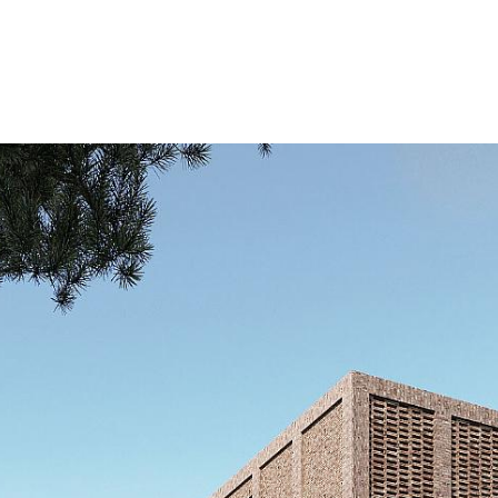
med kantine, kon
BYGNINGER INT
Ved å veksle mell
kombinert med gla
rutenettstruktur
mellom klyngene.
sørger samtidig f
kuperte landskap
en kjelleretasje 
bygningen, mens 
i den andre ende
Vinduspartiene ti
og involverer ter
landskap som kal
bånd gjennom byg
vekstforsøk og ut