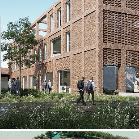
fritidssammenhen
Det samlede arkit
som en helhet, og