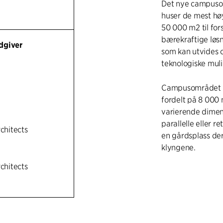
Det nye campusom
huser de mest hø
50 000 m2 til fors
bærekraftige løsn
dgiver
som kan utvides o
teknologiske muli
Campusområdet op
fordelt på 8 000 
varierende dimen
parallelle eller r
rchitects
en gårdsplass de
klyngene.
rchitects
Hovedbygningen 
med ulike dimensj
som midtpunkt fo
Institutt. Første 
imøtekommende f