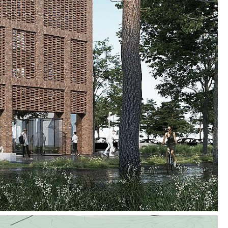
ger for ansatte og andre interessenter.
ektoniske uttrykket får bygningene til å fremstå
 utstråler likeverd i alle bygningenes funksjoner.