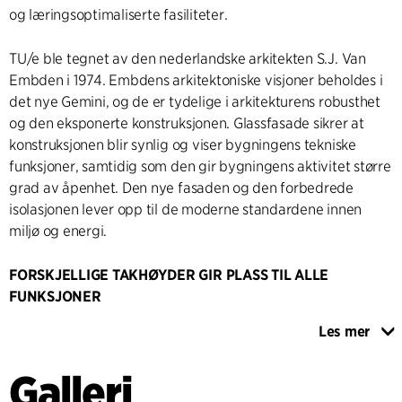
og læringsoptimaliserte fasiliteter.
TU/e ble tegnet av den nederlandske arkitekten S.J. Van
Embden i 1974. Embdens arkitektoniske visjoner beholdes i
det nye Gemini, og de er tydelige i arkitekturens robusthet
og den eksponerte konstruksjonen. Glassfasade sikrer at
konstruksjonen blir synlig og viser bygningens tekniske
funksjoner, samtidig som den gir bygningens aktivitet større
grad av åpenhet. Den nye fasaden og den forbedrede
isolasjonen lever opp til de moderne standardene innen
miljø og energi.
FORSKJELLIGE TAKHØYDER GIR PLASS TIL ALLE
FUNKSJONER
Bygningen er delt opp i to avdelinger – en avdeling med
Les mer
administrative funksjoner, og en avdeling med tekniske
laboratorier. I den administrative avdelingen er de tekniske
Galleri
installasjonene lagt inn i en sidevegg i rommet istedenfor i