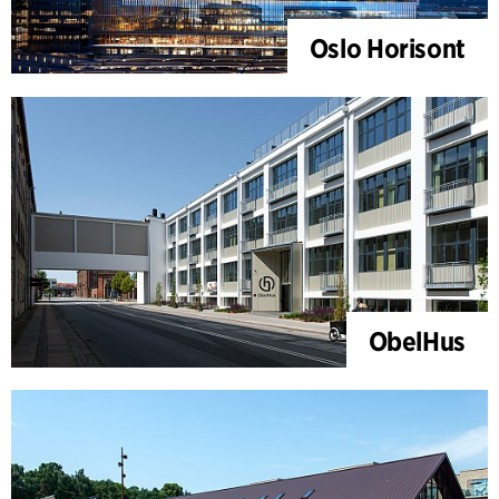
Oslo Horisont
ObelHus