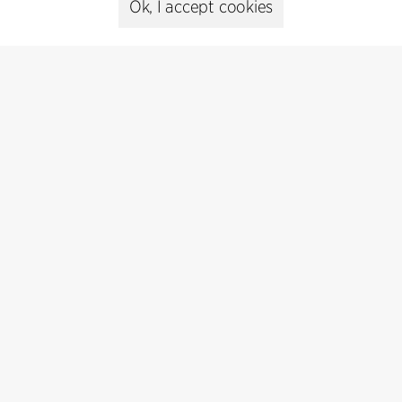
Ok, I accept cookies
C.F. Møller Danmark A/S
Europaplads 2, 11.
8000 Aarhus C, Danmark
Get in touch
Presse
Head of Communications
Peter Sikker Rasmussen
T +45 6193 6857
psr@cfmoller.com
Media library