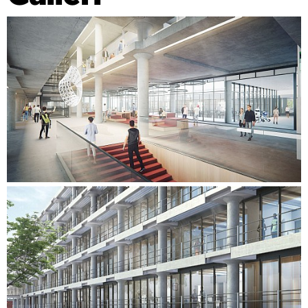
taket, som er mer vanlig. Det gir komfortabel takhøyde
samtidig som det gir plass til moderne elektriske
installasjoner. Den tekniske avdelingen er plassert på
motsatt side av bygningen, og den har en høyde på 1,5
etasjer, slik at det blir bedre plass til de tekniske
installasjonene, maskinene og de andre tingene man
trenger i et laboratorium.
Sentralt i bygningen er det plassert en trapp som gir unikt
utsyn til de forskjellige etasjene på de to sidene. De to
avdelingene er forbundet med flere atrier som sikrer
dagslys hele veien ned gjennom bygningen. På den måten
skapes en betydelig mer energivennlig bygning, som
samtidig understøtter moderne læring og forskning i en
historisk viktig ramme, som også i fremtiden kommer til å
utgjøre en viktig del av universitetets identitet.