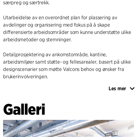
særpreg og særtrekk.
Utarbeidelse av en overordnet plan for plassering av
avdelinger og organisering med fokus på å skape
differensierte arbeidsområder som kunne understøtte ulike
arbeidsmetoder og stemninger.
Detaljprosjektering av ankomstområde, kantine,
arbeidsmiljøer samt støtte- og fellesarealer, basert på ulike
designscenarier som møtte Valcons behov og ønsker fra
brukerinvolveringen.
Les mer
Utarbeidelse av et inventarprosjekt inkludert
kravspesifikasjoner for nytt inventar, konsept for bruk av
Galleri
eksisterende inventar, som var basert på et
inventarbudsjett som ble utarbeidet basert på de ønskede
interiørdesignscenariene.
PROSESSLEDELSE & BRUKERINVOLVERING