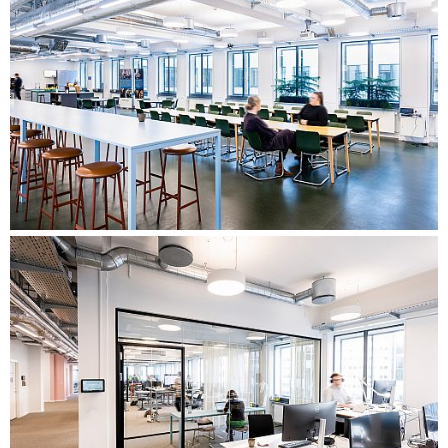
Løpende møter med styringsgruppe og prosjektgruppe.
Etablering av brukergrupper for å styrke involvering og
eierskap i prosessen. Organisering av workshops med fokus
på identitet som en del av den påfølgende utarbeidelsen av
en designguide og med fokus på funksjonalitet i forhold til
fremtidig disponering av leiekontrakten.
Planlegging av referansebesøk til relevante steder som kan
gi inspirasjon og danne et felles utgangspunkt i diskusjonen
om det fremtidige arbeidsmiljøet.
Tilrettelegging av en tverrfaglig ambassadørgruppe med
fokus på fremtidige arbeidsmetoder og oppgaver.