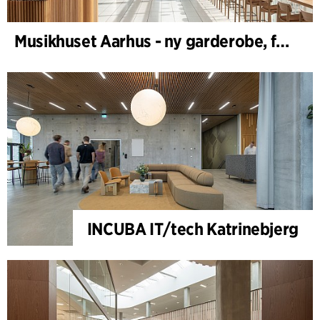
Musikhuset Aarhus - ny garderobe, foyer- og cafébar
INCUBA IT/tech Katrinebjerg