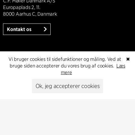
C.F. Møller Danmark A/S
Europaplads 2, 11.
8000 Aarhus C, Danmark
Kontakt os
Presse
Vi bruger cookies til sidefunktioner og måling. Ved at
✖
bruge siden accepterer du vores brug af cookies.
Læs
mere
Head of Communications
Peter Sikker Rasmussen
Ok, jeg accepterer cookies
T +45 6193 6857
psr@cfmoller.com
Media library