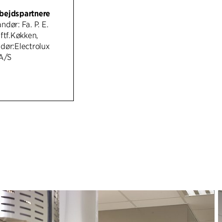
bejdspartnere
dør: Fa. P. E.
ftf.Køkken,
dør:Electrolux
 A/S