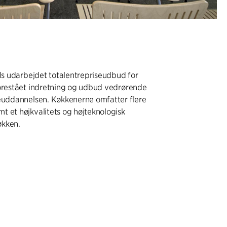
els udarbejdet totalentrepriseudbud for
forestået indretning og udbud vedrørende
keuddannelsen. Køkkenerne omfatter flere
 et højkvalitets og højteknologisk
økken.