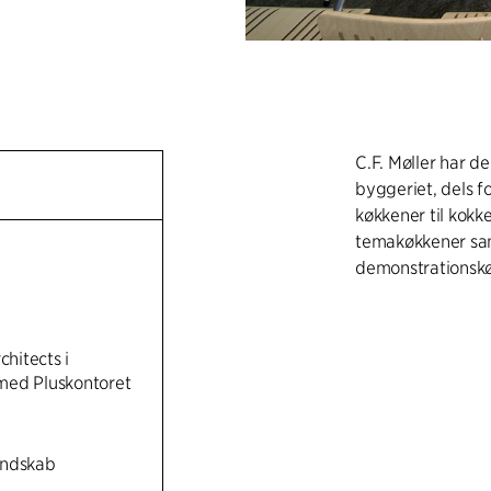
C.F. Møller har d
byggeriet, dels 
køkkener til kok
temakøkkener samt
demonstrationsk
chitects i
med Pluskontoret
andskab