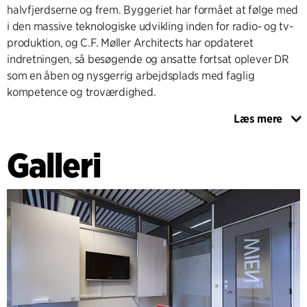
halvfjerdserne og frem. Byggeriet har formået at følge med
i den massive teknologiske udvikling inden for radio- og tv-
produktion, og C.F. Møller Architects har opdateret
indretningen, så besøgende og ansatte fortsat oplever DR
som en åben og nysgerrig arbejdsplads med faglig
kompetence og troværdighed.
Læs mere
Huset var i brug under hele processen, som derfor blev
udført i et meget koncentreret forløb.
Galleri