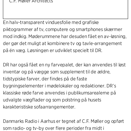
C.F. Møller Architects
En halv-transparent vinduesfolie med grafiske
piktogrammer af tv, computere og smartphones skærmer
mod indkig. Møderummene har desuden fået en av-løsning,
der gør det muligt at kombinere tv og tavle-arrangement
på én væg. Løsningen er udviklet specielt til DR.
DR har også fået en ny farvepalet, der kan anvendes til løst
inventar og på vægge som supplement til de ældre,
tidstypiske farver, der findes på de faste
bygningselementer i mødelokaler og redaktioner. DR’s
klassiske røde farve anvendes i publikumsarealerne på
udvalgte vægflader og som polstring på husets
karakteristiske sofaarrangementer.
Danmarks Radio i Aarhus er tegnet af C.F. Møller og opført
som radio- og tv-by over flere perioder fra midt i