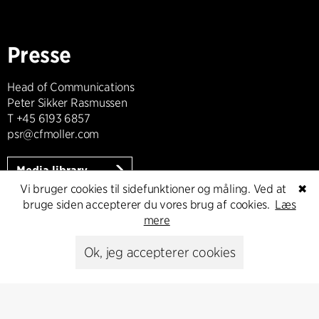
Presse
Head of Communications
Peter Sikker Rasmussen
T +45 6193 6857
psr@cfmoller.com
Media library
Vi bruger cookies til sidefunktioner og måling. Ved at
✖
bruge siden accepterer du vores brug af cookies.
Læs
mere
Abonnér
Ok, jeg accepterer cookies
Abonnér på vores nyhedsbrev og få de seneste
arkitekturnyheder