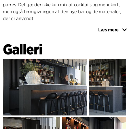
parres. Det gælder ikke kun mix af cocktails og menukort,
men også formgivningen af den nye bar og de materialer,
der er anvendt.
Læs mere
Materialer i god og holdbar kvalitet er vægtet højt i
designet af baren. Et design, der bygger videre på det
Galleri
sorte/hvide tema, som gradvist har afløst det oprindelige
indretningsgreb og senest er anvendt ved etableringen af
billetsalget i 2016. Sortbejdset eg som lister og finerede
plader er anvendt som det gennemgående element. Barens
5555 mm lange, svævende serveringsdisk, som gæsterne
sidder og står ved, er toppet med hvid kvarts komposit
inspireret af foyerområdets hvide marmorgulve. Små
indslag af messing nuancerer udtrykket og fungerer som
stemningsskabende reference til det oprindelige Musikhus.
Der er lagt vægt på, at baren til enhver tid fremtræder
indbydende og helstøbt. Al teknisk udstyr, maskiner og LED