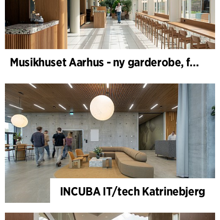
Musikhuset Aarhus - ny garderobe, foyer- og cafébar
INCUBA IT/tech Katrinebjerg