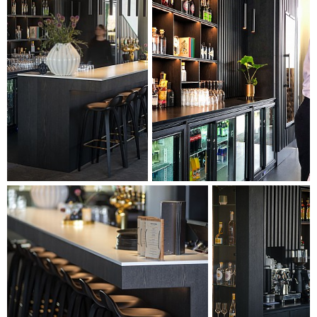
lys indbygget og integreret i designet af baren, der kan
sikres og lukkes helt af udenfor åbningstiden. Den nye bar er
en udvidelse af Musikhusets tilbud til gæsterne, der nu får
mulighed for at mødes på en helt ny måde i intime og
afslappende omgivelser med god udsigt ud over det store
foyerrum.