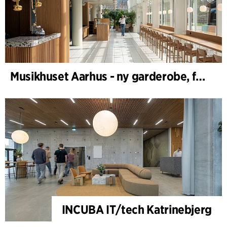
Musikhuset Aarhus - ny garderobe, foyer- og cafébar
INCUBA IT/tech Katrinebjerg