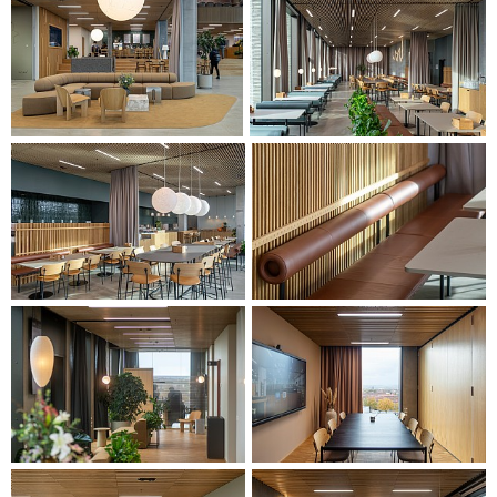
Indretningen bidrager til den samlede arkitektoniske
identitet ved at skabe et venligt og åbent fællesskabsrum
på Katrinebjerg — et sted, hvor mennesker mødes, studerer,
samarbejder og udveksler idéer. Indretningen refererer til
lokal designtradition ved at integrere møbler og belysning
fra Aarhus-baserede producenter.