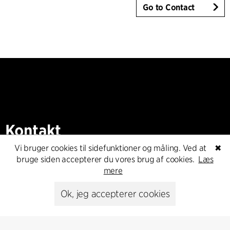
Go to Contact
Kontakt
Vi bruger cookies til sidefunktioner og måling. Ved at
✖
+45 8730 5300
bruge siden accepterer du vores brug af cookies.
Læs
cfmoller@cfmoller.com
mere
C.F. Møller Danmark A/S
Ok, jeg accepterer cookies
Europaplads 2, 11.
8000 Aarhus C, Danmark