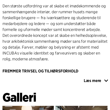
Den største udfordring var at skabe et imødekommende og
sammenhængende interiør, der rummer husets mange
forskellige brugere — fra iværksættere og studerende til
medarbejdere og ledere — og som understøtter både
formelle og uformelle møder samt koncentreret arbejde.
Det overordnede koncept var at skabe en helhedsoplevelse,
hvor arkitektonisk sammenhæng møder sans for materialitet
og detalje. Farver, møbler og belysning er afstemt med
INCUBAs visuelle identitet og farveunivers og skaber en
rolig, moderne atmosfære.
FREMMER TRIVSEL OG TILHØRSFORHOLD
Materialepaletten fokuserer på taktilitet; træ, metal, bejdset
Læs mere
overflader, genanvendt plast og forskellige tekstiler for at
skabe både varme og kontrast. Resultatet er et miljø, der er
Galleri
både robust og sanseligt, og som fremmer daglig trivsel og
en følelse af tilhørsforhold.