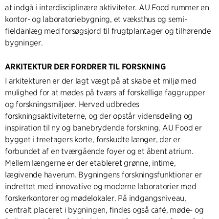
at indgå i interdisciplinære aktiviteter. AU Food rummer en
kontor- og laboratoriebygning, et væksthus og semi-
fieldanlæg med forsøgsjord til frugtplantager og tilhørende
bygninger.
ARKITEKTUR DER FORDRER TIL FORSKNING
I arkitekturen er der lagt vægt på at skabe et miljø med
mulighed for at mødes på tværs af forskellige faggrupper
og forskningsmiljøer. Herved udbredes
forskningsaktiviteterne, og der opstår vidensdeling og
inspiration til ny og banebrydende forskning. AU Food er
bygget i treetagers korte, forskudte længer, der er
forbundet af en tværgående foyer og et åbent atrium.
Mellem længerne er der etableret grønne, intime,
lægivende haverum. Bygningens forskningsfunktioner er
indrettet med innovative og moderne laboratorier med
forskerkontorer og mødelokaler. På indgangsniveau,
centralt placeret i bygningen, findes også café, møde- og