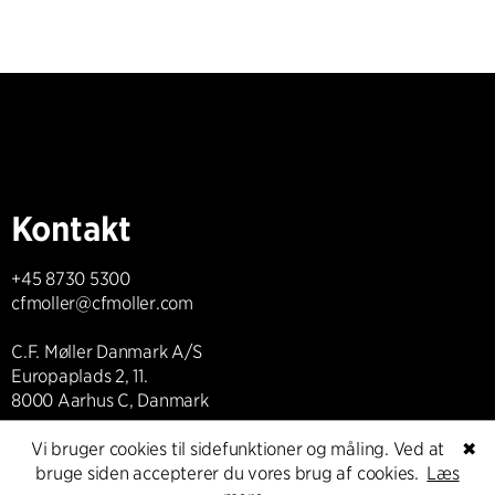
Kontakt
+45 8730 5300
cfmoller@cfmoller.com
C.F. Møller Danmark A/S
Europaplads 2, 11.
8000 Aarhus C, Danmark
Vi bruger cookies til sidefunktioner og måling. Ved at
✖
Kontakt os
bruge siden accepterer du vores brug af cookies.
Læs