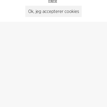
mere
Ok, jeg accepterer cookies
Presse
Head of Communications
Peter Sikker Rasmussen
T +45 6193 6857
psr@cfmoller.com
Media library
Abonnér
Abonnér på vores nyhedsbrev og få de seneste
arkitekturnyheder
Abonnér