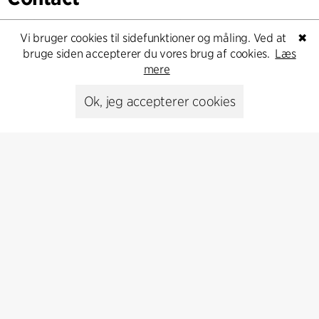
Feel free to contact us for more information or business
Vi bruger cookies til sidefunktioner og måling. Ved at
✖
inquiries.
bruge siden accepterer du vores brug af cookies.
Læs
mere
Go to Contact
Ok, jeg accepterer cookies
Kontakt
+45 8730 5300
cfmoller@cfmoller.com