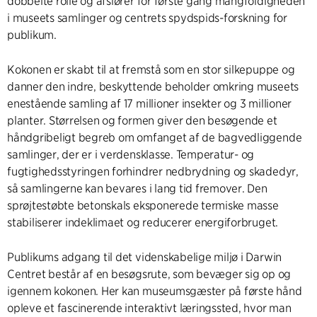
dobbelte rolle og afslører for første gang mangfoldigheden
i museets samlinger og centrets spydspids-forskning for
publikum.
Kokonen er skabt til at fremstå som en stor silkepuppe og
danner den indre, beskyttende beholder omkring museets
enestående samling af 17 millioner insekter og 3 millioner
planter. Størrelsen og formen giver den besøgende et
håndgribeligt begreb om omfanget af de bagvedliggende
samlinger, der er i verdensklasse. Temperatur- og
fugtighedsstyringen forhindrer nedbrydning og skadedyr,
så samlingerne kan bevares i lang tid fremover. Den
sprøjtestøbte betonskals eksponerede termiske masse
stabiliserer indeklimaet og reducerer energiforbruget.
Publikums adgang til det videnskabelige miljø i Darwin
Centret består af en besøgsrute, som bevæger sig op og
igennem kokonen. Her kan museumsgæster på første hånd
opleve et fascinerende interaktivt læringssted, hvor man