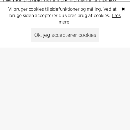
Feel free to contact us for more information or business
inquiries.
Vi bruger cookies til sidefunktioner og måling. Ved at
✖
bruge siden accepterer du vores brug af cookies.
Læs
mere
Go to Contact
Ok, jeg accepterer cookies
Kontakt
+45 8730 5300
cfmoller@cfmoller.com
C.F. Møller Danmark A/S