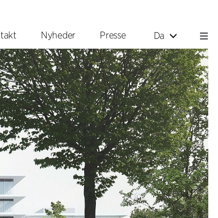
takt
Nyheder
Presse
Da