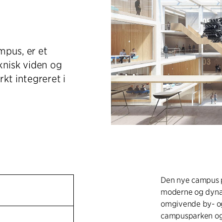
mpus, er et
knisk viden og
kt integreret i
Den nye campus på
moderne og dyna
omgivende by- og 
campusparken og