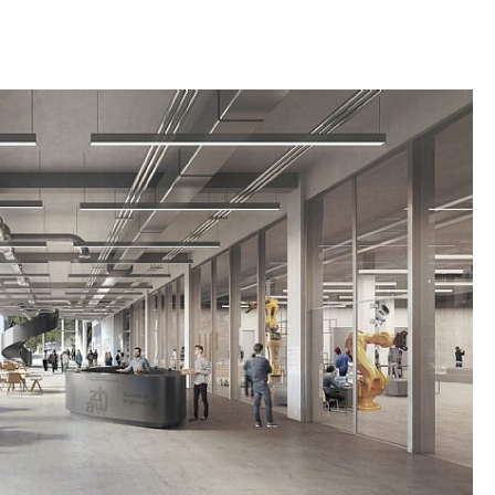
ilket sikrer fremtidig fleksibel anvendelse. Building
orier på de nederste etager og kontorer på
r. Begge bygninger indeholder de bedste
udiearbejde og forskning. Med sin åbenhed og
 bliver campussen en destination og et
lt såvel som nationalt og internationalt plan.