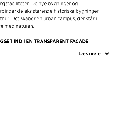
ingsfaciliteter. De nye bygninger og
binder de eksisterende historiske bygninger
hur. Det skaber en urban campus, der står i
se med naturen.
GGET IND I EN TRANSPARENT FACADE
mi og de lagdelte gulve ses tydeligt gennem
Læs mere
lpaneler er en integreret del af facaden og
emtidige miljøkrav bliver opfyldt. Den fireetagers
et åbent og indbydende stueplan, hvortil der er
 TLN1 er forsynet med to vindeltrapper, der
agen med kantinen på første sal. Etagerne
aboratorier og kontorer, der er placeret rundt
et udgør et socialt og kreativt hjerte i
 kan man umiddelbart se alle funktionerne i
usparken og den bymæssige kontekst. Direkte
der mødelokaler, udstillingsmuligheder og åbne
mrådet mellem laboratorierne og kontorerne er