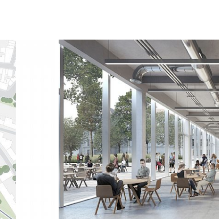
ikke låst fast, hv
TLN2 har laborat
etagerne ovenove
omgivelser til st
grønne koncepter
benchmark på loka