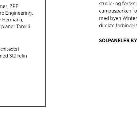
studie- og forskn
mer, ZPF
campusparken for
ro Engineering,
med byen Wintert
+ Hermann,
direkte forbindel
planer Tonelli
SOLPANELER BY
chitects i
Bygningens anato
med Stähelin
glasfacaderne. So
sikrer, at også fr
bygning TLN1 har 
offentlig adgang.
forbinder stueet
ovenover rummer l
om et atrium. Atri
bygningen. Herfra
bygningen, camp
op til atriet er 
kontorområder. O