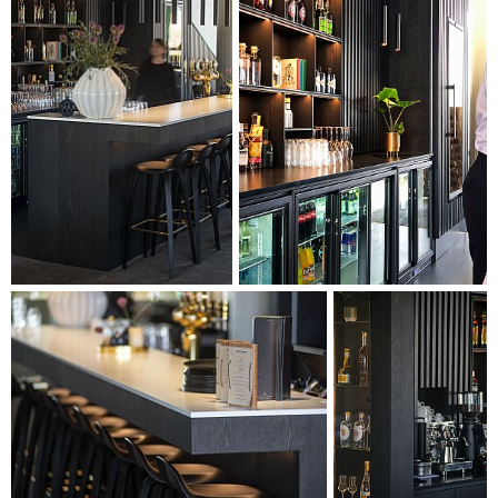
lys indbygget og integreret i designet af baren, der kan
sikres og lukkes helt af udenfor åbningstiden. Den nye bar er
en udvidelse af Musikhusets tilbud til gæsterne, der nu får
mulighed for at mødes på en helt ny måde i intime og
afslappende omgivelser med god udsigt ud over det store
foyerrum.