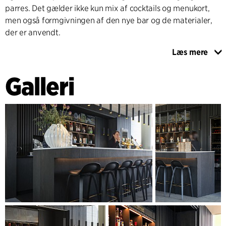
parres. Det gælder ikke kun mix af cocktails og menukort,
men også formgivningen af den nye bar og de materialer,
der er anvendt.
Læs mere
Materialer i god og holdbar kvalitet er vægtet højt i
designet af baren. Et design, der bygger videre på det
Galleri
sorte/hvide tema, som gradvist har afløst det oprindelige
indretningsgreb og senest er anvendt ved etableringen af
billetsalget i 2016. Sortbejdset eg som lister og finerede
plader er anvendt som det gennemgående element. Barens
5555 mm lange, svævende serveringsdisk, som gæsterne
sidder og står ved, er toppet med hvid kvarts komposit
inspireret af foyerområdets hvide marmorgulve. Små
indslag af messing nuancerer udtrykket og fungerer som
stemningsskabende reference til det oprindelige Musikhus.
Der er lagt vægt på, at baren til enhver tid fremtræder
indbydende og helstøbt. Al teknisk udstyr, maskiner og LED