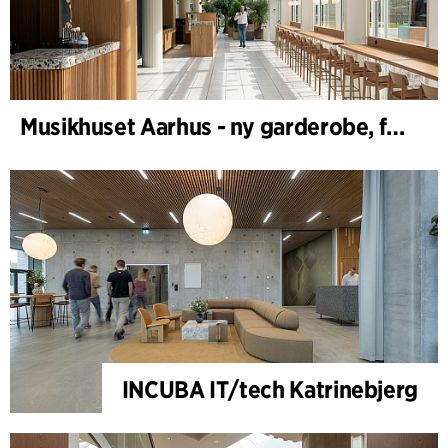
Musikhuset Aarhus - ny garderobe, foyer- og cafébar
INCUBA IT/tech Katrinebjerg