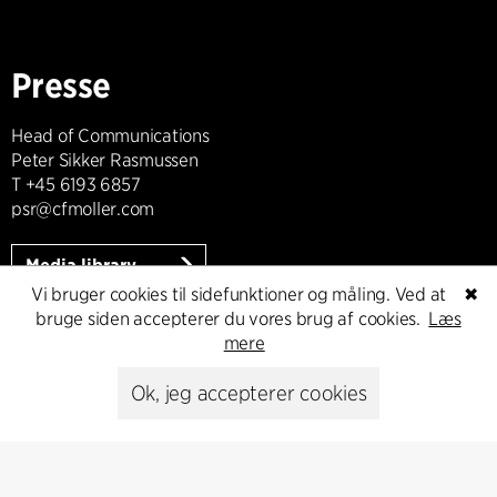
Presse
Head of Communications
Peter Sikker Rasmussen
T +45 6193 6857
psr@cfmoller.com
Media library
Vi bruger cookies til sidefunktioner og måling. Ved at
✖
bruge siden accepterer du vores brug af cookies.
Læs
mere
Abonnér
Ok, jeg accepterer cookies
Abonnér på vores nyhedsbrev og få de seneste
arkitekturnyheder