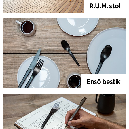
R.U.M. stol
Ensō bestik