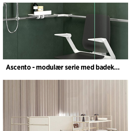
Ascento - modulær serie med badekar- og dusjstoler