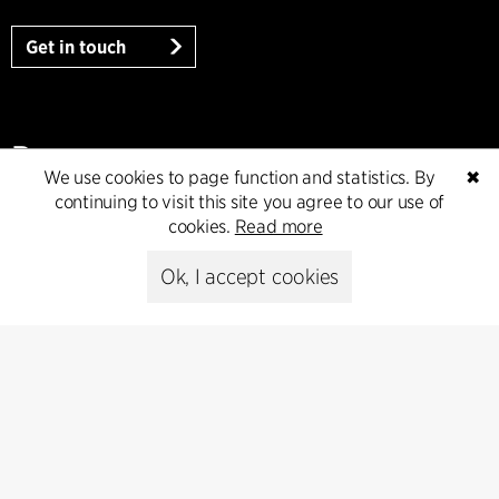
Get in touch
Presse
We use cookies to page function and statistics. By
✖
continuing to visit this site you agree to our use of
Head of Communications
cookies.
Read more
Peter Sikker Rasmussen
T +45 6193 6857
Ok, I accept cookies
psr@cfmoller.com
Media library
Subscribe