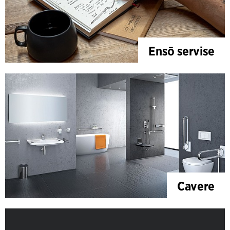
Ensō servise
Cavere