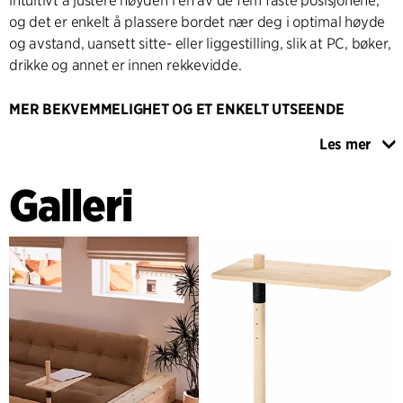
intuitivt å justere høyden i en av de fem faste posisjonene,
og det er enkelt å plassere bordet nær deg i optimal høyde
og avstand, uansett sitte- eller liggestilling, slik at PC, bøker,
drikke og annet er innen rekkevidde.
MER BEKVEMMELIGHET OG ET ENKELT UTSEENDE
Sidebordet AdjustTable har et enkelt og upretensiøst
Les mer
utseende og utstråler samtidig nordisk varme. Materialene
er pulverlakkert stål og FCS-sertifisert furutre, som vokser
Galleri
raskt og er lett tilgjengelig. Det enkle designet får en vri
med den gjennomgående rundstokken som fortsetter opp
gjennom bordplaten. Bordet fås i natur og i to forskjellige
farger, som er påført på en måte som fremhever furutreets
unike og karakteristiske årer. Dette gir bordet et både
naturlig og moderne uttrykk.
Et funksjonelt og intuitivt møbel som gjør AdjustTable til det
perfekte tillegget for enkel bekvemmelighet i hjemmet.